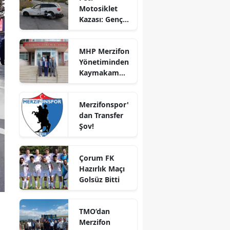
Motosiklet
Bilecik
Kazası: Genç
Sürücü
Bingöl
Hayatını
MHP Merzifon
Kaybetti
Bitlis
Yönetiminden
Kaymakam
Bolu
Ahmet
Karaaslan'a
Burdur
Merzifonspor'
Ziyaret
dan Transfer
Bursa
Şov!
Çanakkale
Çorum FK
Çankırı
Hazırlık Maçı
Golsüz Bitti
Çorum
Denizli
TMO’dan
Diyarbakır
Merzifon