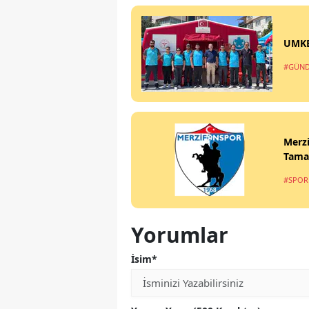
UMKE’
#GÜN
Merzi
Tama
#SPOR
Yorumlar
İsim*