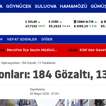
A
GÖYNÜCEK
SULUOVA
HAMAMÖZÜ
GÜMÜŞ
DOLAR
EURO
GRAM ALTIN
B
47,7102
55,2622
6.696,15
65.
%0.17
%0.44
% 3,14
M
VEFAT EDENLER
DİĞER
15:50
fon İlçe Seçim Müdürü
KGK'dan Gazetecilik Yasa
 Demirci'ye Veda! Yeni
Kritik Adım! Taslak Baka
 Yeri Suluova Oldu
Gürlek'e Sunuldu
 Operasyonları: 184 Gözaltı, 13 Tutuklama
nları: 184 Gözaltı, 
Yayınlanma
26 Mayıs 2026 - 01:03