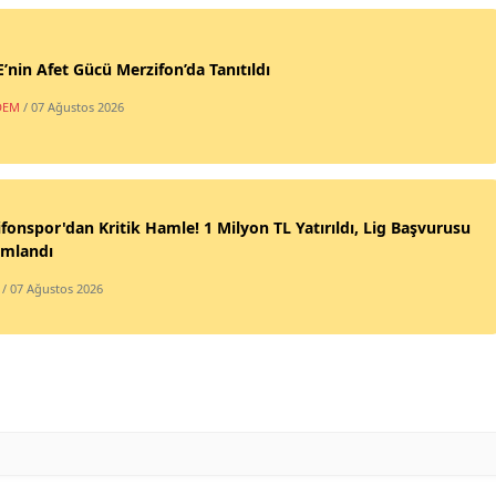
nin Afet Gücü Merzifon’da Tanıtıldı
DEM
/ 07 Ağustos 2026
fonspor'dan Kritik Hamle! 1 Milyon TL Yatırıldı, Lig Başvurusu
mlandı
/ 07 Ağustos 2026