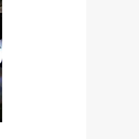
Yozgat
Zonguldak
Aksaray
Bayburt
Karaman
Kırıkkale
Batman
Şırnak
Bartın
Ardahan
Iğdır