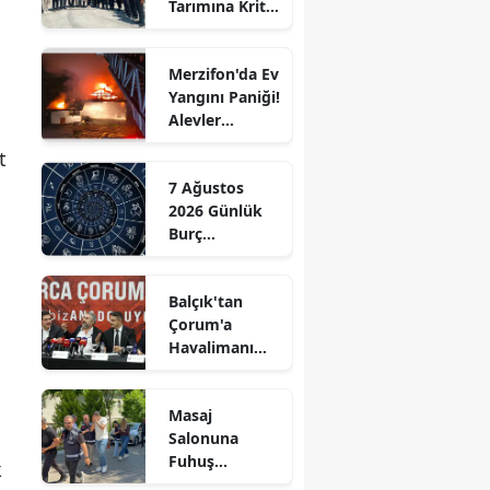
Tarımına Kritik
Edirne
Ziyaret!
Elazığ
Merzifon'da Ev
Yangını Paniği!
Erzincan
Alevler
Büyümeden
t
Erzurum
Kontrol Altına
7 Ağustos
Alındı
Eskişehir
2026 Günlük
Burç
Gaziantep
Yorumları:
Aşkta
Giresun
Balçık'tan
Sürprizler,
Çorum'a
Parada Yeni
Gümüşhane
Havalimanı
Fırsatlar
Müjdesi:
Kapıda!
Hakkari
"Çalışmalara
Masaj
Başladık"
Hatay
Salonuna
Fuhuş
k
Isparta
Operasyonu: 3