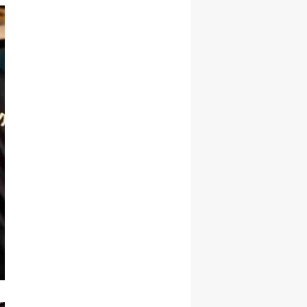
Samsun
Siirt
Sinop
Sivas
Tekirdağ
Tokat
Trabzon
Tunceli
Şanlıurfa
Uşak
Van