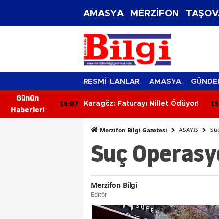
AMASYA
MERZİFON
TAŞOV
RESMİ İLANLAR
AMASYA
GÜNDE
Günün
16:07
15:58
le! 1
Karagöz: Faturayı Millet Ödüyor!
Merzi
Haberleri
Enver
Görev
ASAYİŞ
Suç
Merzifon Bilgi Gazetesi
Suç Operasyo
Merzifon Bilgi
Editör