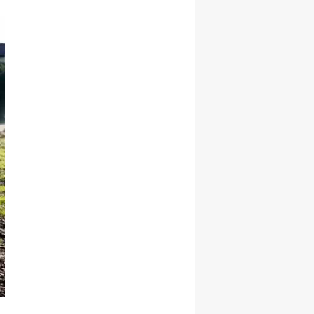
Malatya
Manisa
Kahramanmaraş
Mardin
Muğla
Muş
Nevşehir
Niğde
Ordu
Rize
Sakarya