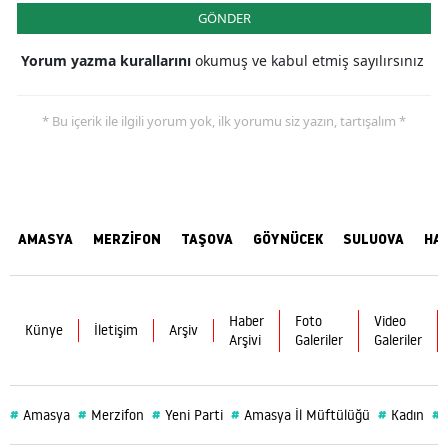
GÖNDER
Yorum yazma kurallarını
okumuş ve kabul etmiş sayılırsınız
* Bu içerik ile ilgili yorum yok, ilk yorumu siz yazın, tartışalım *
AMASYA
MERZİFON
TAŞOVA
GÖYNÜCEK
SULUOVA
HA
Haber
Foto
Video
Künye
İletişim
Arşiv
Arşivi
Galeriler
Galeriler
#
#
#
#
#
#
Amasya
Merzifon
Yeni Parti
Amasya İl Müftülüğü
Kadın