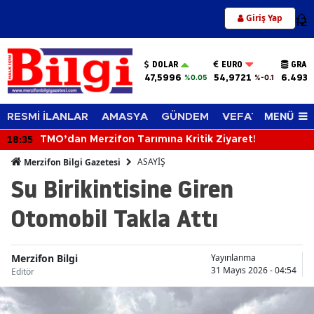
Giriş Yap
12
DOLAR
EURO
GRAM
47,5996
54,9721
6.493,
%0.05
%-0.1
MENÜ
RESMİ İLANLAR
AMASYA
GÜNDEM
VEFAT EDENLER
18:35
TMO’dan Merzifon Tarımına Kritik Ziyaret!
ASAYİŞ
Merzifon Bilgi Gazetesi
Su Birikintisine Giren
Otomobil Takla Attı
Merzifon Bilgi
Yayınlanma
31 Mayıs 2026 - 04:54
Editör