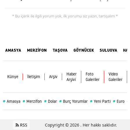
* Bu içerik ile ilgili yorum yok, ilk yorumu siz yazın, tartışalım *
AMASYA
MERZİFON
TAŞOVA
GÖYNÜCEK
SULUOVA
HA
Haber
Foto
Video
Künye
İletişim
Arşiv
Arşivi
Galeriler
Galeriler
#
#
#
#
#
#
#
Amasya
Merzifon
Dolar
Burç Yorumlar
Yeni Parti
Euro
RSS
Copyright © 2026 . Her hakkı saklıdır.