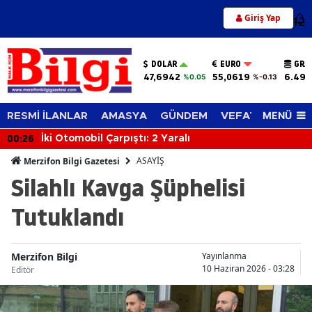
Giriş Yap
12
DOLAR
EURO
GRA
47,6942
55,0619
6.494
%0.05
%-0.13
MENÜ
RESMİ İLANLAR
AMASYA
GÜNDEM
VEFAT EDENLER
00:26
İki Otomobil Çarpıştı: 2 Yaralı
ASAYİŞ
Merzifon Bilgi Gazetesi
Silahlı Kavga Şüphelisi
Tutuklandı
Merzifon Bilgi
Yayınlanma
10 Haziran 2026 - 03:28
Editör