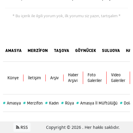
* Bu içerik ile ilgili yorum yok, ilk yorumu siz yazın, tartışalım *
AMASYA
MERZİFON
TAŞOVA
GÖYNÜCEK
SULUOVA
HA
Haber
Foto
Video
Künye
İletişim
Arşiv
Arşivi
Galeriler
Galeriler
#
#
#
#
#
#
Amasya
Merzifon
Kadın
Rüya
Amasya İl Müftülüğü
Dolar
RSS
Copyright © 2026 . Her hakkı saklıdır.