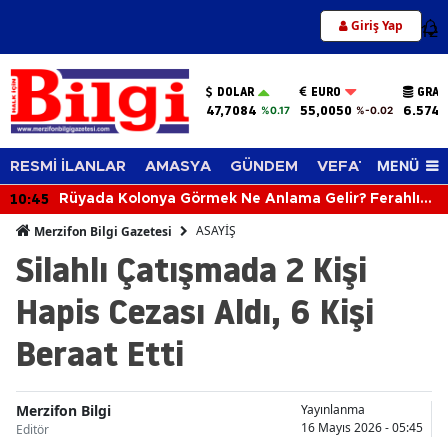
Giriş Yap
12
DOLAR
EURO
GRAM
47,7084
55,0050
6.574,
%0.17
%-0.02
MENÜ
RESMİ İLANLAR
AMASYA
GÜNDEM
VEFAT EDENLER
10:45
Rüyada Kolonya Görmek Ne Anlama Gelir? Ferahlık
ve Güzel Haber Kapıda!
ASAYİŞ
Merzifon Bilgi Gazetesi
Silahlı Çatışmada 2 Kişi
Hapis Cezası Aldı, 6 Kişi
Beraat Etti
Merzifon Bilgi
Yayınlanma
16 Mayıs 2026 - 05:45
Editör