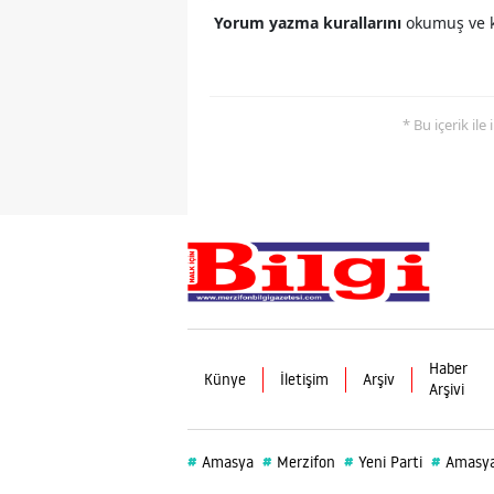
Yorum yazma kurallarını
okumuş ve k
* Bu içerik ile
Haber
Künye
İletişim
Arşiv
Arşivi
#
#
#
#
Amasya
Merzifon
Yeni Parti
Amasya 