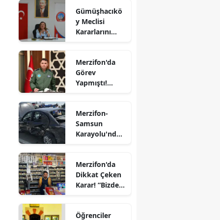
Rafet Dalkıran
Gümüşhacıkö
Hava
Edirne
y Meclisi
Kuvvetleri
Kararlarını
Komutanı
Elazığ
Aldı
Oldu
Erzincan
Merzifon'da
Görev
Erzurum
Yapmıştı!
Eskişehir
Tümgeneral
Mete Kuş
Gaziantep
Merzifon-
Emekliliğe
Samsun
Sevk Edildi
Giresun
Karayolu'nda
Kaza! İki
Gümüşhane
Otomobil
Merzifon'da
Çarpıştı
Hakkari
Dikkat Çeken
Karar! “Bizde
Hatay
Ekmeğe Zam
Yok” Dedi
Isparta
Öğrenciler