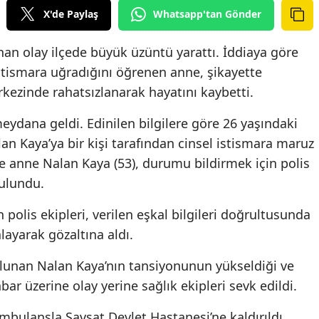
X'de Paylaş
Whatsapp'tan Gönder
anan olay ilçede büyük üzüntü yarattı. İddiaya göre
 istismara uğradığını öğrenen anne, şikayette
rkezinde rahatsızlanarak hayatını kaybetti.
eydana geldi. Edinilen bilgilere göre 26 yaşındaki
alan Kaya’ya bir kişi tarafından cinsel istismara maruz
ne anne Nalan Kaya (53), durumu bildirmek için polis
ulundu.
polis ekipleri, verilen eşkal bilgileri doğrultusunda
alayarak gözaltına aldı.
lunan Nalan Kaya’nın tansiyonunun yükseldiği ve
bar üzerine olay yerine sağlık ekipleri sevk edildi.
mbulansla Şavşat Devlet Hastanesi’ne kaldırıldı.