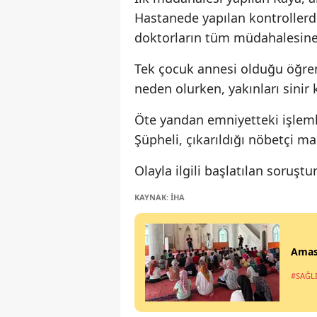
Hastanede yapılan kontrollerde
doktorların tüm müdahalesine
Tek çocuk annesi olduğu öğren
neden olurken, yakınları sinir k
Öte yandan emniyetteki işlemle
Şüpheli, çıkarıldığı nöbetçi 
Olayla ilgili başlatılan soruş
KAYNAK: İHA
Amasy
#SAĞL