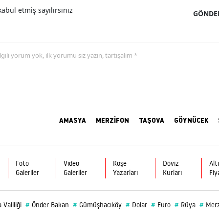
abul etmiş sayılırsınız
GÖNDE
 ilgili yorum yok, ilk yorumu siz yazın, tartışalım *
AMASYA
MERZİFON
TAŞOVA
GÖYNÜCEK
Foto
Video
Köşe
Döviz
Alt
Galeriler
Galeriler
Yazarları
Kurları
Fiy
#
#
#
#
#
#
Valiliği
Önder Bakan
Gümüşhacıköy
Dolar
Euro
Rüya
Merz