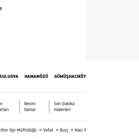
R
Samsun
Siirt
Sinop
Sivas
Tekirdağ
Tokat
SULUOVA
HAMAMÖZÜ
GÜMÜŞHACIKÖY
Trabzon
Tunceli
ın
Resmi
Son Dakika
atları
İlanlar
Haberleri
Şanlıurfa
Uşak
#
#
#
#
#
ifon İlçe Müftülüğü
Vefat
Burç
Naci Yalçınkaya
Kadın
Burç Y
Van