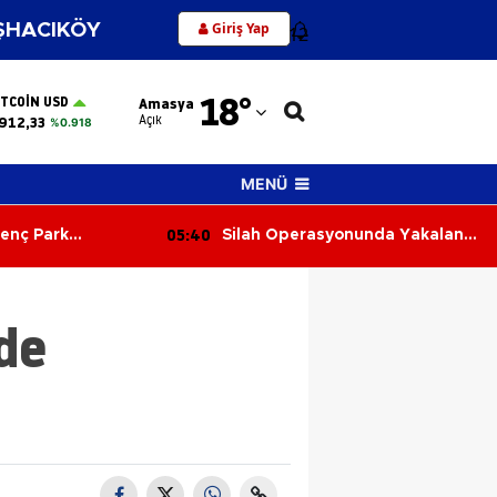
Giriş Yap
HACIKÖY
12
Adana
18
°
ITCOIN USD
Amasya
Adıyaman
Açık
912,33
%0.918
Afyonkarahisar
MENÜ
Ağrı
05:40
enç Park
Silah Operasyonunda Yakalanan
Amasya
ta Ölü Bulundu
4 Şüpheli Adli Kontrolle Serbest
Bırakıldı
Ankara
nde
Antalya
Artvin
i
Aydın
Balıkesir