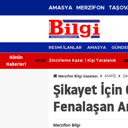
AMASYA
MERZİFON
TAŞOV
RESMİ İLANLAR
AMASYA
GÜNDE
Günün
07:37
06
zası: Genç
Zincirleme Kaza: 1 Kişi Yaralandı
Haberleri
ybetti
ASAYİŞ
Şik
Merzifon Bilgi Gazetesi
Şikayet İçin
Fenalaşan A
Merzifon Bilgi