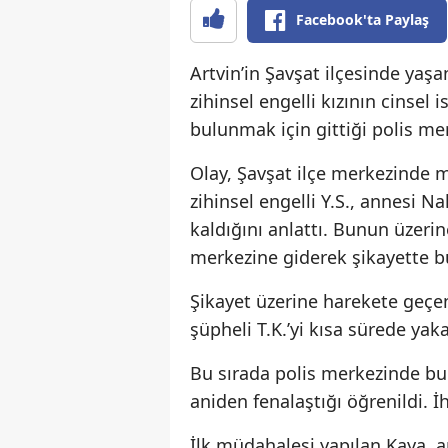
Facebook'ta Paylaş
Artvin’in Şavşat ilçesinde yaş
zihinsel engelli kızının cinsel
bulunmak için gittiği polis me
Olay, Şavşat ilçe merkezinde m
zihinsel engelli Y.S., annesi N
kaldığını anlattı. Bunun üzeri
merkezine giderek şikayette b
Şikayet üzerine harekete geçen 
şüpheli T.K.’yi kısa sürede yak
Bu sırada polis merkezinde bu
aniden fenalaştığı öğrenildi. İh
İlk müdahalesi yapılan Kaya, a