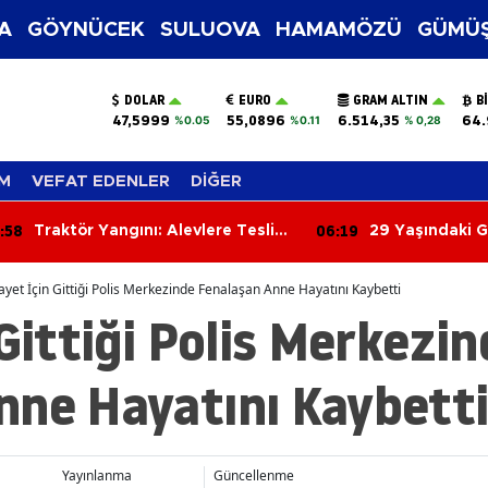
A
GÖYNÜCEK
SULUOVA
HAMAMÖZÜ
GÜMÜŞ
DOLAR
EURO
GRAM ALTIN
B
47,5999
55,0896
6.514,35
64.
%0.05
%0.11
% 0,28
M
VEFAT EDENLER
DİĞER
:58
06:19
Traktör Yangını: Alevlere Teslim
29 Yaşındaki G
Olan Araç Kullanılamaz Hale
Halindeki Araç
Geldi
ayet İçin Gittiği Polis Merkezinde Fenalaşan Anne Hayatını Kaybetti
 Gittiği Polis Merkezi
nne Hayatını Kaybett
Yayınlanma
Güncellenme