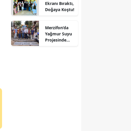
Ekranı Bıraktı,
Mersin
Doğaya Koştu!
İstanbul
Merzifon’da
İzmir
Yağmur Suyu
Projesinde
Kars
Sona Doğru!
Kastamonu
Kayseri
Kırklareli
Kırşehir
Kocaeli
Konya
Kütahya