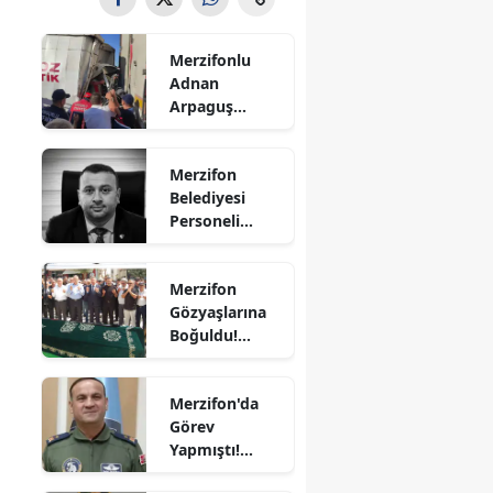
Bilecik
Merzifonlu
Bingöl
Adnan
Arpaguş
Bitlis
Çorum'da Feci
Kazada
Bolu
Merzifon
Hayatını
Belediyesi
Kaybetti
Burdur
Personeli
Sercan
Bursa
Nevcanoğlu
Merzifon
Hayatını
Çanakkale
Gözyaşlarına
Kaybetti
Boğuldu!
Çankırı
Sercan
Nevcanoğlu
Çorum
Merzifon'da
Son
Görev
Yolculuğuna
Denizli
Yapmıştı!
Uğurlandı
Orgeneral
Diyarbakır