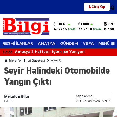
Giriş Yap
12
DOLAR
EURO
GRAM 
47,7436
55,2510
6.660,
%0.18
%0.32
MENÜ
RESMİ İLANLAR
AMASYA
GÜNDEM
VEFAT EDENLER
17:22
Amasya 3 Haftadır İçten İçe Yanıyor!
ASAYİŞ
Merzifon Bilgi Gazetesi
Seyir Halindeki Otomobilde
Yangın Çıktı
Merzifon Bilgi
Yayınlanma
03 Haziran 2026 - 07:18
Editör