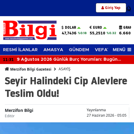
Giriş Yap
12
DOLAR
EURO
GRAM 
47,7436
55,2510
6.660,
%0.18
%0.32
MENÜ
RESMİ İLANLAR
AMASYA
GÜNDEM
VEFAT EDENLER
11:31
9 Ağustos 2026 Günlük Burç Yorumları: Bugün
Gökyüzü Kimi Aşkla, Kimi Parayla Sınayacak?
ASAYİŞ
Merzifon Bilgi Gazetesi
Seyir Halindeki Cip Alevlere
Teslim Oldu!
Merzifon Bilgi
Yayınlanma
27 Haziran 2026 - 05:05
Editör