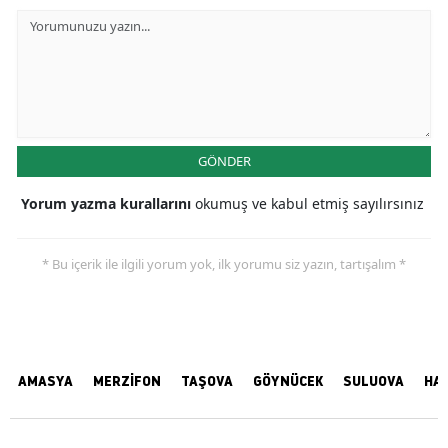
GÖNDER
Yorum yazma kurallarını
okumuş ve kabul etmiş sayılırsınız
* Bu içerik ile ilgili yorum yok, ilk yorumu siz yazın, tartışalım *
AMASYA
MERZİFON
TAŞOVA
GÖYNÜCEK
SULUOVA
HA