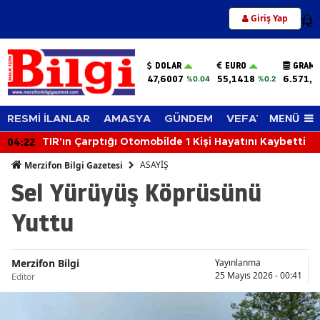
Giriş Yap
12
DOLAR
EURO
GRAM 
47,6007
55,1418
6.571,9
%0.04
%0.2
MENÜ
RESMİ İLANLAR
AMASYA
GÜNDEM
VEFAT EDENLER
04:22
TIR'ın Çarptığı Otomobilde 1 Kişi Hayatını Kaybetti
ASAYİŞ
Merzifon Bilgi Gazetesi
Sel Yürüyüş Köprüsünü
Yuttu
Merzifon Bilgi
Yayınlanma
25 Mayıs 2026 - 00:41
Editör