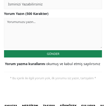
Yorum Yazın (500 Karakter)
GÖNDER
Yorum yazma kurallarını
okumuş ve kabul etmiş sayılırsınız
* Bu içerik ile ilgili yorum yok, ilk yorumu siz yazın, tartışalım *
AMASYA
MERZİFON
TAŞOVA
GÖYNÜCEK
SULUOVA
HA