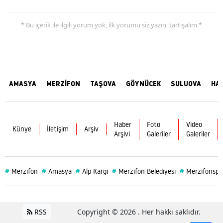
* Bu içerik ile ilgili yorum yok, ilk yorumu siz yazın, tartışalım *
AMASYA
MERZİFON
TAŞOVA
GÖYNÜCEK
SULUOVA
HA
Haber
Foto
Video
Künye
İletişim
Arşiv
Arşivi
Galeriler
Galeriler
#
#
#
#
#
Merzifon
Amasya
Alp Kargı
Merzifon Belediyesi
Merzifonspo
RSS
Copyright © 2026 . Her hakkı saklıdır.