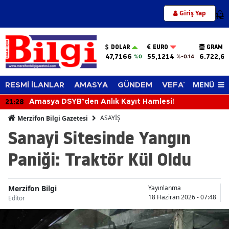
Giriş Yap
12
DOLAR
EURO
GRAM A
47,7166
55,1214
6.722,65
%0
%-0.14
MENÜ
RESMİ İLANLAR
AMASYA
GÜNDEM
VEFAT EDENLER
21:28
Amasya DSYB’den Anlık Kayıt Hamlesi!
ASAYİŞ
Merzifon Bilgi Gazetesi
Sanayi Sitesinde Yangın
Paniği: Traktör Kül Oldu
Merzifon Bilgi
Yayınlanma
18 Haziran 2026 - 07:48
Editör