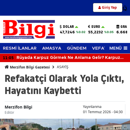
Giriş Yap
12
DOLAR
EURO
GRAM
47,7246
55,2232
6.668,
%0.02
%0.05
MENÜ
RESMİ İLANLAR
AMASYA
GÜNDEM
VEFAT EDENLER
10:46
10 Ağustos 2026 Aramızdan Ayrılanlar
ASAYİŞ
Merzifon Bilgi Gazetesi
Refakatçi Olarak Yola Çıktı,
Hayatını Kaybetti
Merzifon Bilgi
Yayınlanma
01 Temmuz 2026 - 04:30
Editör