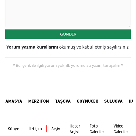
GÖNDER
Yorum yazma kurallarını
okumuş ve kabul etmiş sayılırsınız
* Bu içerik ile ilgili yorum yok, ilk yorumu siz yazın, tartışalım *
AMASYA
MERZİFON
TAŞOVA
GÖYNÜCEK
SULUOVA
HA
Haber
Foto
Video
Künye
İletişim
Arşiv
Arşivi
Galeriler
Galeriler