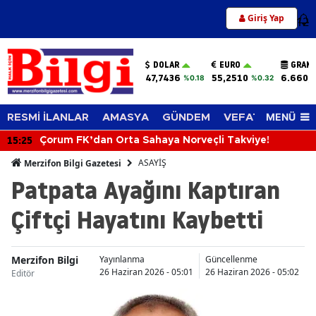
Giriş Yap
12
DOLAR
EURO
GRAM 
47,7436
55,2510
6.660,
%0.18
%0.32
MENÜ
RESMİ İLANLAR
AMASYA
GÜNDEM
VEFAT EDENLER
15:25
Çorum FK’dan Orta Sahaya Norveçli Takviye!
ASAYİŞ
Merzifon Bilgi Gazetesi
Patpata Ayağını Kaptıran
Çiftçi Hayatını Kaybetti
Merzifon Bilgi
Yayınlanma
Güncellenme
26 Haziran 2026 - 05:01
26 Haziran 2026 - 05:02
Editör