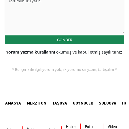
GÖNDER
Yorum yazma kurallarını
okumuş ve kabul etmiş sayılırsınız
* Bu içerik ile ilgili yorum yok, ilk yorumu siz yazın, tartışalım *
AMASYA
MERZİFON
TAŞOVA
GÖYNÜCEK
SULUOVA
HA
Haber
Foto
Video