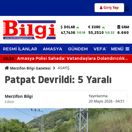
Giriş Yap
12
DOLAR
EURO
GRAM 
47,7436
55,2510
6.660,
%0.18
%0.32
MENÜ
RESMİ İLANLAR
AMASYA
GÜNDEM
VEFAT EDENLER
20:18
Amasya Polisi Sahada! Vatandaşlara Dolandırıcılık,
Hırsızlık ve KADES Uyarısı
ASAYİŞ
Merzifon Bilgi Gazetesi
Patpat Devrildi: 5 Yaralı
Merzifon Bilgi
Yayınlanma
20 Mayıs 2026 - 04:51
Editör