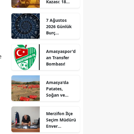
Kazası: 18
Doğru Zaman”
Edirne
Yaşındaki
Genç Hayatını
Elazığ
7 Ağustos
Kaybetti
2026 Günlük
Erzincan
Burç
Yorumları:
Erzurum
Aşkta
Amasyaspor'd
Sürprizler,
e
Eskişehir
an Transfer
Parada Yeni
Bombası!
Fırsatlar
Gaziantep
Kapıda!
Giresun
Amasya'da
Patates,
Gümüşhane
Soğan ve
Cevizde İyi
Hakkari
Tarım
Merzifon İlçe
Denetimi
Hatay
Seçim Müdürü
Enver
Isparta
Demirci'ye