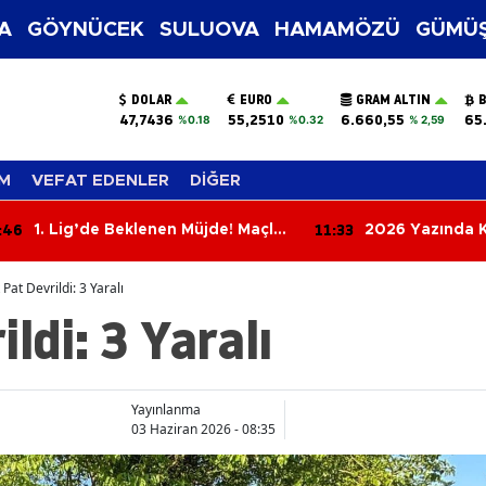
A
GÖYNÜCEK
SULUOVA
HAMAMÖZÜ
GÜMÜŞ
DOLAR
EURO
GRAM ALTIN
B
47,7436
55,2510
6.660,55
65
%0.18
%0.32
% 2,59
M
VEFAT EDENLER
DİĞER
:46
11:33
1. Lig’de Beklenen Müjde! Maçlar
2026 Yazında K
TRT’den Şifresiz Yayınlanacak
Gözdesi: Eklem 
Döndü
 Pat Devrildi: 3 Yaralı
ldi: 3 Yaralı
Yayınlanma
03 Haziran 2026 - 08:35