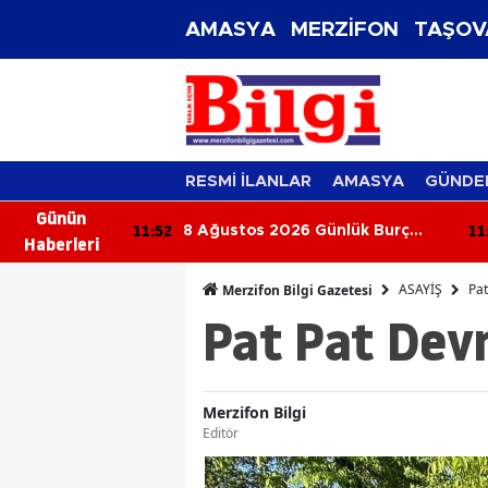
AMASYA
MERZİFON
TAŞOV
RESMİ İLANLAR
AMASYA
GÜNDE
Günün
11:52
11
 Sektörüne
8 Ağustos 2026 Günlük Burç
Haberleri
överle Hasat
Yorumları: Bugün Hangi Burcu
Neler Bekliyor?
ASAYİŞ
Pat
Merzifon Bilgi Gazetesi
Pat Pat Devri
Merzifon Bilgi
Editör