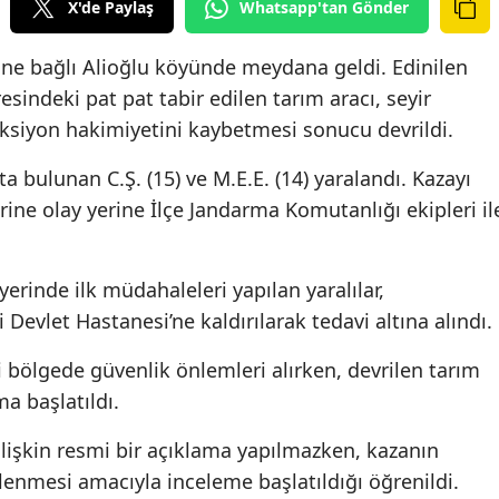
X'de Paylaş
Whatsapp'tan Gönder
sine bağlı Alioğlu köyünde meydana geldi. Edinilen
aresindeki pat pat tabir edilen tarım aracı, seyir
siyon hakimiyetini kaybetmesi sonucu devrildi.
ta bulunan C.Ş. (15) ve M.E.E. (14) yaralandı. Kazayı
rine olay yerine İlçe Jandarma Komutanlığı ekipleri il
yerinde ilk müdahaleleri yapılan yaralılar,
Devlet Hastanesi’ne kaldırılarak tedavi altına alındı.
 bölgede güvenlik önlemleri alırken, devrilen tarım
ma başlatıldı.
 ilişkin resmi bir açıklama yapılmazken, kazanın
enmesi amacıyla inceleme başlatıldığı öğrenildi.