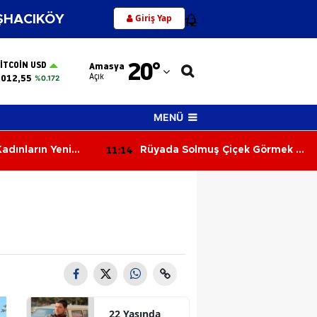
Giriş Yap
HACIKÖY
12
Adana
20
°
ITCOIN USD
Amasya
Adıyaman
Açık
.012,55
%0.172
Afyonkarahisar
MENÜ
Ağrı
11:14
adınların Yeni
Rüyada Solmuş Çiçek Görmek Ne
Amasya
Yüzükleri Geri
Anlama Gelir? İşte Merak Edilen
Rüya
Ankara
Antalya
Artvin
Aydın
Balıkesir
22 Yaşında