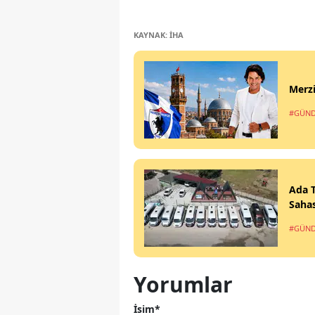
KAYNAK: İHA
Merzi
#GÜN
Ada T
Sahas
#GÜN
Yorumlar
İsim*