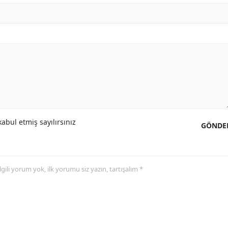
abul etmiş sayılırsınız
GÖNDE
 ilgili yorum yok, ilk yorumu siz yazın, tartışalım *