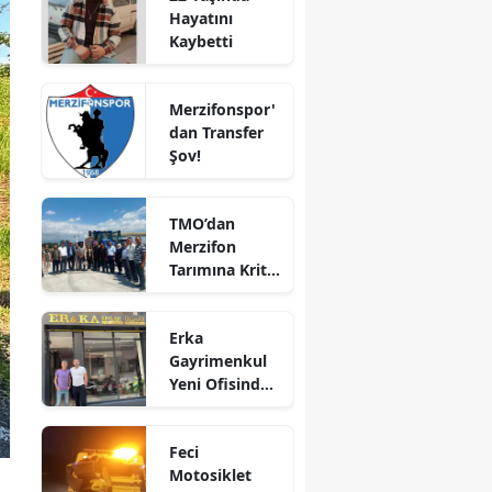
Hayatını
Bilecik
Kaybetti
Bingöl
Merzifonspor'
Bitlis
dan Transfer
Şov!
Bolu
Burdur
TMO’dan
Merzifon
Bursa
Tarımına Kritik
Ziyaret!
Çanakkale
Erka
Çankırı
Gayrimenkul
Yeni Ofisinde
Çorum
Hizmete
Denizli
Başladı!
Feci
“Gayrimenkul
Diyarbakır
Motosiklet
Almak İçin