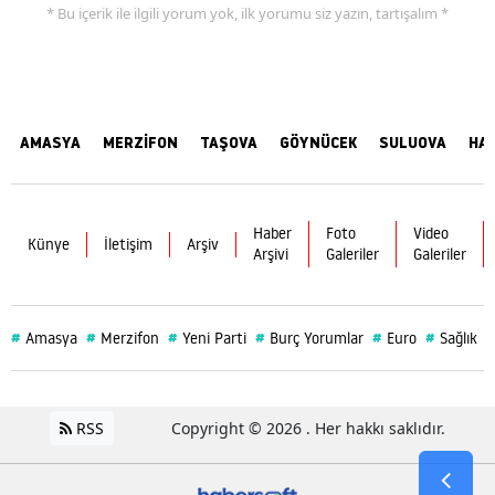
* Bu içerik ile ilgili yorum yok, ilk yorumu siz yazın, tartışalım *
AMASYA
MERZİFON
TAŞOVA
GÖYNÜCEK
SULUOVA
HA
Haber
Foto
Video
Künye
İletişim
Arşiv
Arşivi
Galeriler
Galeriler
#
#
#
#
#
#
Amasya
Merzifon
Yeni Parti
Burç Yorumlar
Euro
Sağlık
RSS
Copyright © 2026 . Her hakkı saklıdır.