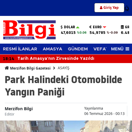
Giriş Yap
12
DOLAR
EURO
GRA
47,6015
54,9785
6.483
%0.06
%-0.09
MENÜ
RESMİ İLANLAR
AMASYA
GÜNDEM
VEFAT EDENLER
18:14
Tarih Amasya'nın Zirvesinde Yazıldı
ASAYİŞ
Merzifon Bilgi Gazetesi
Park Halindeki Otomobilde
Yangın Paniği
Merzifon Bilgi
Yayınlanma
06 Temmuz 2026 - 00:13
Editör