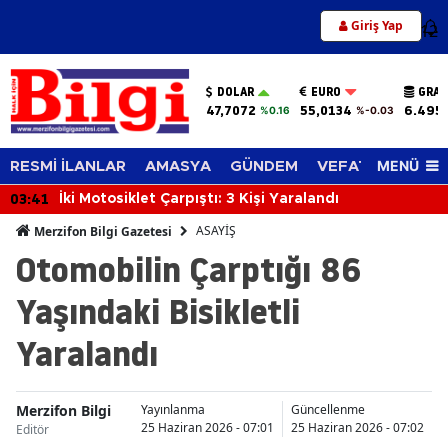
Giriş Yap
12
DOLAR
EURO
GRAM
47,7072
55,0134
6.495
%0.16
%-0.03
MENÜ
RESMİ İLANLAR
AMASYA
GÜNDEM
VEFAT EDENLER
03:41
İki Motosiklet Çarpıştı: 3 Kişi Yaralandı
ASAYİŞ
Merzifon Bilgi Gazetesi
Otomobilin Çarptığı 86
Yaşındaki Bisikletli
Yaralandı
Merzifon Bilgi
Yayınlanma
Güncellenme
25 Haziran 2026 - 07:01
25 Haziran 2026 - 07:02
Editör