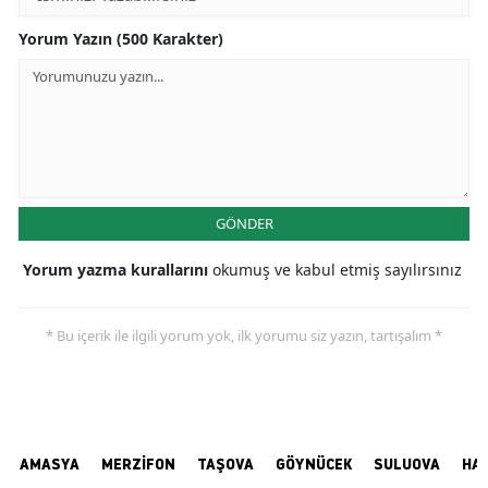
Yorum Yazın (500 Karakter)
GÖNDER
Yorum yazma kurallarını
okumuş ve kabul etmiş sayılırsınız
* Bu içerik ile ilgili yorum yok, ilk yorumu siz yazın, tartışalım *
AMASYA
MERZİFON
TAŞOVA
GÖYNÜCEK
SULUOVA
HA