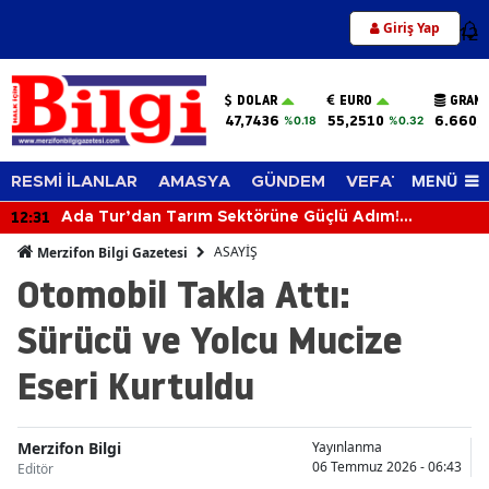
Giriş Yap
12
DOLAR
EURO
GRAM 
47,7436
55,2510
6.660,
%0.18
%0.32
MENÜ
RESMİ İLANLAR
AMASYA
GÜNDEM
VEFAT EDENLER
12:31
Ada Tur’dan Tarım Sektörüne Güçlü Adım!
Biçerdöverle Hasat Sahasına İndi
ASAYİŞ
Merzifon Bilgi Gazetesi
Otomobil Takla Attı:
Sürücü ve Yolcu Mucize
Eseri Kurtuldu
Merzifon Bilgi
Yayınlanma
06 Temmuz 2026 - 06:43
Editör