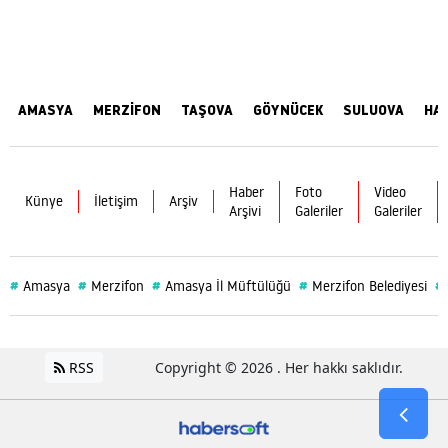
AMASYA
MERZİFON
TAŞOVA
GÖYNÜCEK
SULUOVA
HA
Haber
Foto
Video
Künye
İletişim
Arşiv
Arşivi
Galeriler
Galeriler
#
#
#
#
#
Amasya
Merzifon
Amasya İl Müftülüğü
Merzifon Belediyesi
RSS
Copyright © 2026 . Her hakkı saklıdır.