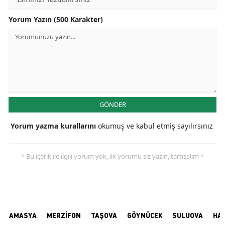
Yorum Yazın (500 Karakter)
GÖNDER
Yorum yazma kurallarını
okumuş ve kabul etmiş sayılırsınız
* Bu içerik ile ilgili yorum yok, ilk yorumu siz yazın, tartışalım *
AMASYA
MERZİFON
TAŞOVA
GÖYNÜCEK
SULUOVA
HA