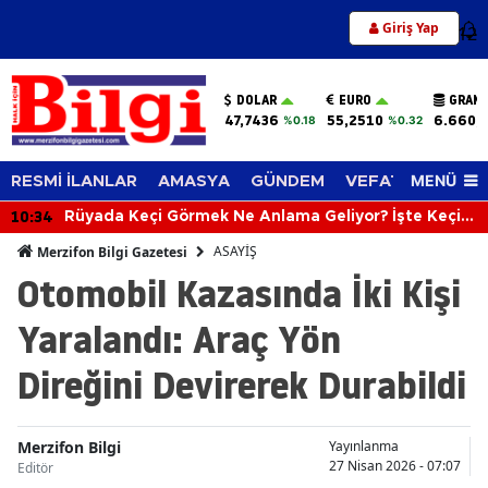
Giriş Yap
12
DOLAR
EURO
GRAM 
47,7436
55,2510
6.660,
%0.18
%0.32
MENÜ
RESMİ İLANLAR
AMASYA
GÜNDEM
VEFAT EDENLER
10:34
Rüyada Keçi Görmek Ne Anlama Geliyor? İşte Keçi
Görmenin Şaşırtıcı Rüya Tabiri
ASAYİŞ
Merzifon Bilgi Gazetesi
Otomobil Kazasında İki Kişi
Yaralandı: Araç Yön
Direğini Devirerek Durabildi
Merzifon Bilgi
Yayınlanma
27 Nisan 2026 - 07:07
Editör