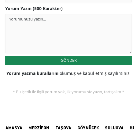
Yorum Yazın (500 Karakter)
GÖNDER
Yorum yazma kurallarını
okumuş ve kabul etmiş sayılırsınız
* Bu içerik ile ilgili yorum yok, ilk yorumu siz yazın, tartışalım *
AMASYA
MERZİFON
TAŞOVA
GÖYNÜCEK
SULUOVA
HA