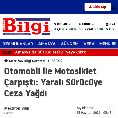
Giriş Yap
12
DOLAR
EURO
GRAM
47,6937
55,2240
6.663,
%0.14
%0.36
MENÜ
RESMİ İLANLAR
AMASYA
GÜNDEM
VEFAT EDENLER
21:57
Amasya'da Süt Kalitesi Zirveye Çıktı!
ASAYİŞ
Merzifon Bilgi Gazetesi
Otomobil ile Motosiklet
Çarpıştı: Yaralı Sürücüye
Ceza Yağdı
Merzifon Bilgi
Yayınlanma
25 Haziran 2026 - 05:43
Editör