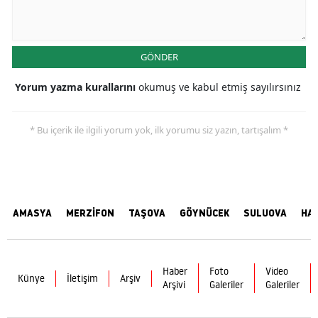
GÖNDER
Yorum yazma kurallarını
okumuş ve kabul etmiş sayılırsınız
* Bu içerik ile ilgili yorum yok, ilk yorumu siz yazın, tartışalım *
AMASYA
MERZİFON
TAŞOVA
GÖYNÜCEK
SULUOVA
HA
Haber
Foto
Video
Künye
İletişim
Arşiv
Arşivi
Galeriler
Galeriler