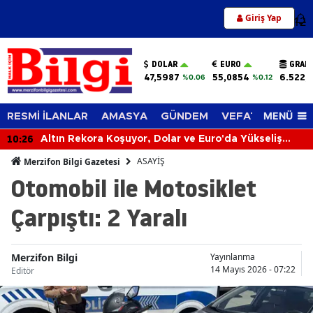
Giriş Yap
12
DOLAR
EURO
GRAM
47,5987
55,0854
6.522,
%0.06
%0.12
MENÜ
RESMİ İLANLAR
AMASYA
GÜNDEM
VEFAT EDENLER
10:26
Altın Rekora Koşuyor, Dolar ve Euro'da Yükseliş
Sürüyor! 6 Ağustos 2026'da Piyasalar Hareketli
ASAYİŞ
Merzifon Bilgi Gazetesi
Otomobil ile Motosiklet
Çarpıştı: 2 Yaralı
Merzifon Bilgi
Yayınlanma
14 Mayıs 2026 - 07:22
Editör