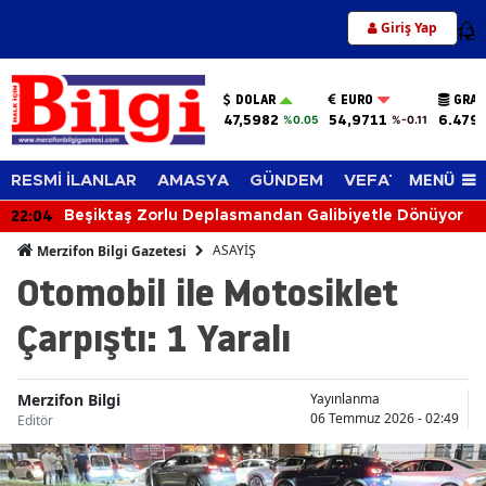
Giriş Yap
12
DOLAR
EURO
GRAM
47,5982
54,9711
6.479
%0.05
%-0.11
MENÜ
RESMİ İLANLAR
AMASYA
GÜNDEM
VEFAT EDENLER
22:04
Beşiktaş Zorlu Deplasmandan Galibiyetle Dönüyor
ASAYİŞ
Merzifon Bilgi Gazetesi
Otomobil ile Motosiklet
Çarpıştı: 1 Yaralı
Merzifon Bilgi
Yayınlanma
06 Temmuz 2026 - 02:49
Editör