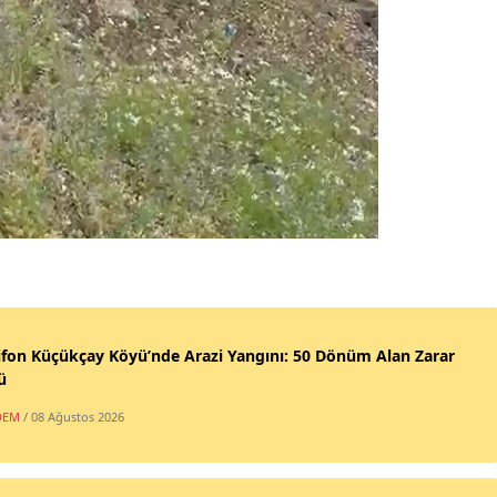
fon Küçükçay Köyü’nde Arazi Yangını: 50 Dönüm Alan Zarar
ü
DEM
/ 08 Ağustos 2026