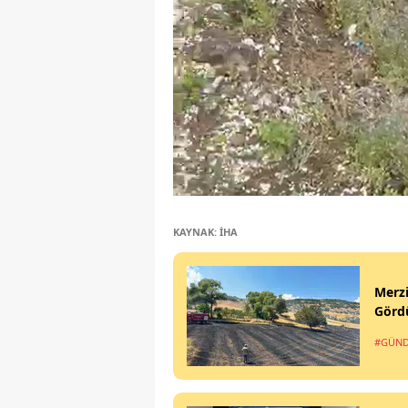
KAYNAK: İHA
Merzi
Görd
#GÜN