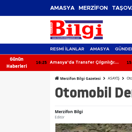
AMASYA
MERZİFON
TAŞOV
RESMİ İLANLAR
AMASYA
GÜNDE
Günün
16:25
15:58
Amasya’da Transfer Çılgınlığı:
Merzifon’da 
Haberleri
Salah İçin Karpuzlar Bedava!
İtfaiyenin Hı
Faciayı Önled
ASAYİŞ
Oto
Merzifon Bilgi Gazetesi
Otomobil De
Merzifon Bilgi
Editör