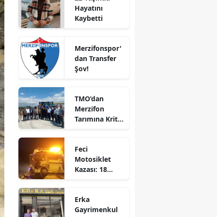
Hayatını
Bilecik
Kaybetti
Bingöl
Merzifonspor'
Bitlis
dan Transfer
Şov!
Bolu
Burdur
TMO’dan
Merzifon
Bursa
Tarımına Kritik
Ziyaret!
Çanakkale
Feci
Çankırı
Motosiklet
Kazası: 18
Çorum
Yaşındaki
Denizli
Genç Hayatını
Erka
Kaybetti
Diyarbakır
Gayrimenkul