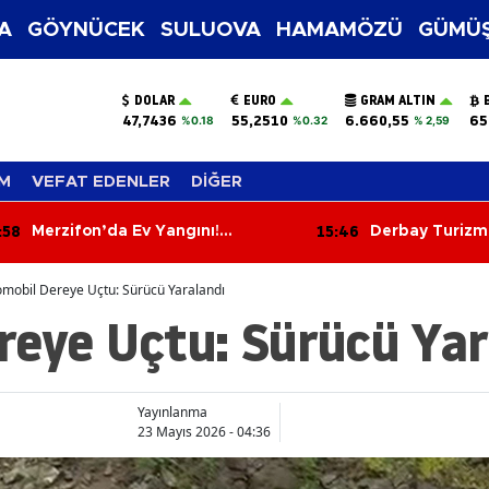
A
GÖYNÜCEK
SULUOVA
HAMAMÖZÜ
GÜMÜŞ
DOLAR
EURO
GRAM ALTIN
47,7436
55,2510
6.660,55
65
%0.18
%0.32
% 2,59
M
VEFAT EDENLER
DİĞER
15:46
Ev Yangını!
Derbay Turizm Merzifon’da
zlı Müdahalesi
Taşımacılık Sektörüne İddialı
i
Giriyor!
mobil Dereye Uçtu: Sürücü Yaralandı
reye Uçtu: Sürücü Yar
Yayınlanma
23 Mayıs 2026 - 04:36