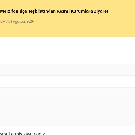
erzifon İlçe Teşkilatından Resmi Kurumlara Ziyaret
DEM
/ 08 Ağustos 2026
abul etmiş sayılırsınız