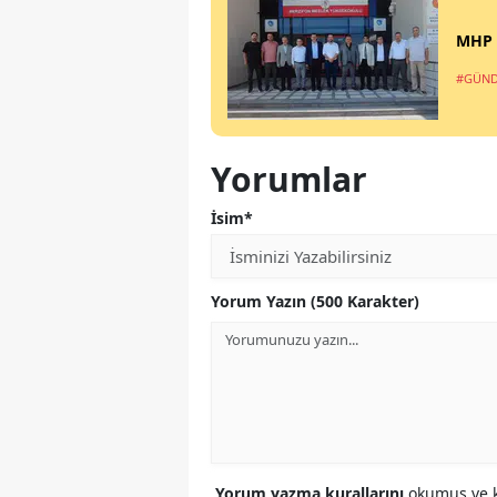
MHP M
#GÜN
Yorumlar
İsim*
Yorum Yazın (500 Karakter)
Yorum yazma kurallarını
okumuş ve k