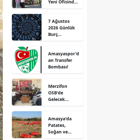
Yeni Ofisinde
Edirne
Hizmete
Başladı!
Elazığ
7 Ağustos
“Gayrimenkul
2026 Günlük
Almak İçin
Erzincan
Burç
Doğru Zaman”
Yorumları:
Erzurum
Aşkta
Amasyaspor'd
Sürprizler,
Eskişehir
an Transfer
Parada Yeni
Bombası!
Fırsatlar
Gaziantep
Kapıda!
Giresun
Merzifon
OSB'de
Gümüşhane
Gelecek
Konuşuldu
Hakkari
Amasya'da
Hatay
Patates,
Soğan ve
Isparta
Cevizde İyi