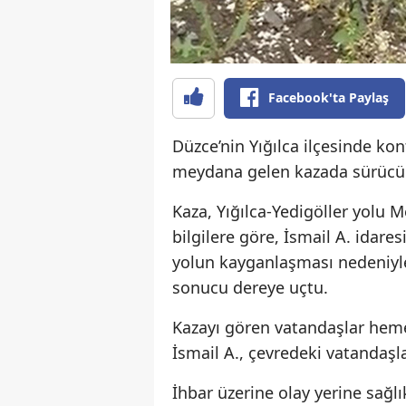
Facebook'ta Paylaş
Düzce’nin Yığılca ilçesinde k
meydana gelen kazada sürücü h
Kaza, Yığılca-Yedigöller yolu 
bilgilere göre, İsmail A. idare
yolun kayganlaşması nedeniyl
sonucu dereye uçtu.
Kazayı gören vatandaşlar heme
İsmail A., çevredeki vatandaşl
İhbar üzerine olay yerine sağlı