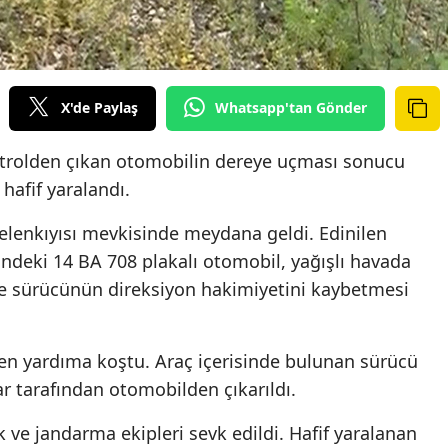
X'de Paylaş
Whatsapp'tan Gönder
ontrolden çıkan otomobilin dereye uçması sonucu
afif yaralandı.
Melenkıyısı mevkisinde meydana geldi. Edinilen
sindeki 14 BA 708 plakalı otomobil, yağışlı havada
e sürücünün direksiyon hakimiyetini kaybetmesi
n yardıma koştu. Araç içerisinde bulunan sürücü
ar tarafından otomobilden çıkarıldı.
k ve jandarma ekipleri sevk edildi. Hafif yaralanan