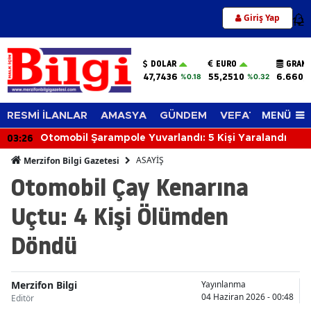
Giriş Yap
12
DOLAR
EURO
GRAM 
47,7436
55,2510
6.660,
%0.18
%0.32
MENÜ
RESMİ İLANLAR
AMASYA
GÜNDEM
VEFAT EDENLER
03:26
Otomobil Şarampole Yuvarlandı: 5 Kişi Yaralandı
ASAYİŞ
Merzifon Bilgi Gazetesi
Otomobil Çay Kenarına
Uçtu: 4 Kişi Ölümden
Döndü
Merzifon Bilgi
Yayınlanma
04 Haziran 2026 - 00:48
Editör