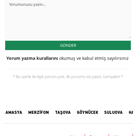
GÖNDER
Yorum yazma kurallarını
okumuş ve kabul etmiş sayılırsınız
* Bu içerik ile ilgili yorum yok, ilk yorumu siz yazın, tartışalım *
AMASYA
MERZİFON
TAŞOVA
GÖYNÜCEK
SULUOVA
HA