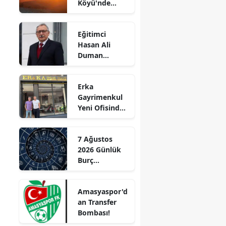
Köyü'nde
Edirne
Korkutan
Yangın!
Elazığ
Eğitimci
Alevler İlçenin
Hasan Ali
Birçok
Erzincan
Duman
Noktasından
Hayatını
Görülüyor
Erzurum
Kaybetti!
Erka
Eskişehir
Gayrimenkul
Yeni Ofisinde
Gaziantep
Hizmete
Başladı!
Giresun
7 Ağustos
“Gayrimenkul
2026 Günlük
Almak İçin
Gümüşhane
Burç
Doğru Zaman”
Yorumları:
Hakkari
Aşkta
Amasyaspor'd
Sürprizler,
Hatay
an Transfer
Parada Yeni
Bombası!
Fırsatlar
Isparta
Kapıda!