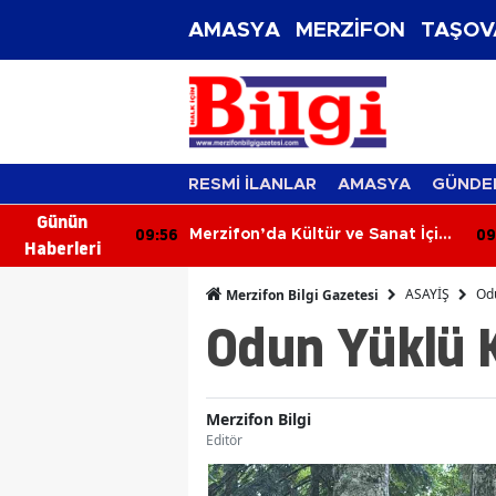
AMASYA
MERZİFON
TAŞOV
RESMİ İLANLAR
AMASYA
GÜNDE
Günün
09:56
09
aftanın Son
Merzifon’da Kültür ve Sanat İçin
Haberleri
Yeni Adımlar!
ASAYİŞ
Odu
Merzifon Bilgi Gazetesi
Odun Yüklü 
Merzifon Bilgi
Editör