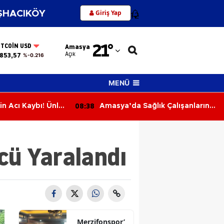
Giriş Yap
HACIKÖY
12
Adana
21
°
ITCOIN USD
Amasya
Adıyaman
Açık
853,57
%-0.216
Afyonkarahisar
MENÜ
Ağrı
08:38
n Acı Kaybı! Ünlü
Amasya’da Sağlık Çalışanlarına
Amasya
ı Kaybetti
Ayak Sağlığı ve Yürüyüş Eğitimi
Ankara
cü Yaralandı
Antalya
Artvin
Aydın
Balıkesir
Merzifonspor’