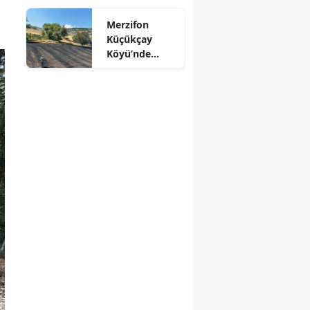
Mersin
Merzifon
Küçükçay
İstanbul
Köyü’nde
Arazi Yangını:
İzmir
50 Dönüm
Alan Zarar
Kars
Gördü
Kastamonu
Kayseri
Kırklareli
Kırşehir
Kocaeli
Konya
Kütahya