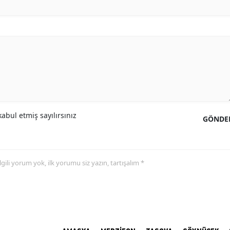
abul etmiş sayılırsınız
GÖNDE
 ilgili yorum yok, ilk yorumu siz yazın, tartışalım *