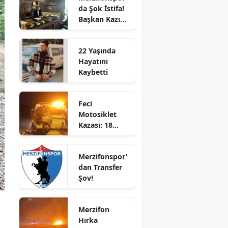
da Şok İstifa!
Bilecik
Başkan Kazım
Gül Görevi
Bingöl
Bıraktı
22 Yaşında
Bitlis
Hayatını
Kaybetti
Bolu
Burdur
Feci
Motosiklet
Bursa
Kazası: 18
Yaşındaki
Çanakkale
Genç Hayatını
Merzifonspor'
Kaybetti
Çankırı
dan Transfer
Şov!
Çorum
Denizli
Merzifon
Diyarbakır
Hırka