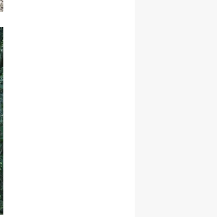
Malatya
Manisa
Kahramanmaraş
Mardin
Muğla
Muş
Nevşehir
Niğde
Ordu
Rize
Sakarya