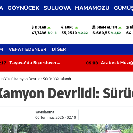
A
GÖYNÜCEK
SULUOVA
HAMAMÖZÜ
GÜMÜŞ
DOLAR
EURO
GRAM ALTIN
B
47,7436
55,2510
6.660,55
64.
%0.18
%0.32
% 2,59
M
VEFAT EDENLER
DİĞER
:17
09:08
Taşova’da Biçerdöver
Arabesk Müziği
Denetimleri Sürüyor
Şarkıcı Hayatın
n Yüklü Kamyon Devrildi: Sürücü Yaralandı
Kamyon Devrildi: Sürü
Yayınlanma
06 Temmuz 2026 - 02:10