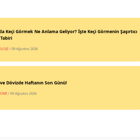
a Keçi Görmek Ne Anlama Geliyor? İşte Keçi Görmenin Şaşırtıcı
Tabiri
OLOJİ
/ 09 Ağustos 2026
 ve Dövizde Haftanın Son Günü!
NOMİ
/ 09 Ağustos 2026