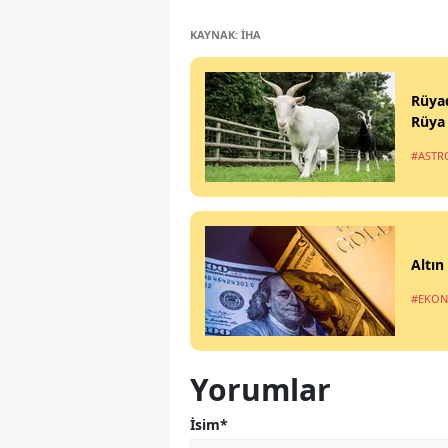
KAYNAK: İHA
Rüyad
Rüya 
#ASTR
Altın
#EKO
Yorumlar
İsim*