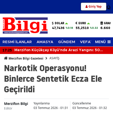
Giriş Yap
12
DOLAR
EURO
GRAM 
47,7436
55,2510
6.660,
%0.18
%0.32
MENÜ
RESMİ İLANLAR
AMASYA
GÜNDEM
VEFAT EDENLER
17:25
Merzifon Küçükçay Köyü’nde Arazi Yangını: 50
Dönüm Alan Zarar Gördü
ASAYİŞ
Merzifon Bilgi Gazetesi
Narkotik Operasyonu!
Binlerce Sentetik Ecza Ele
Geçirildi
Merzifon Bilgi
Yayınlanma
Güncellenme
03 Temmuz 2026 - 01:31
03 Temmuz 2026 - 01:32
Editör