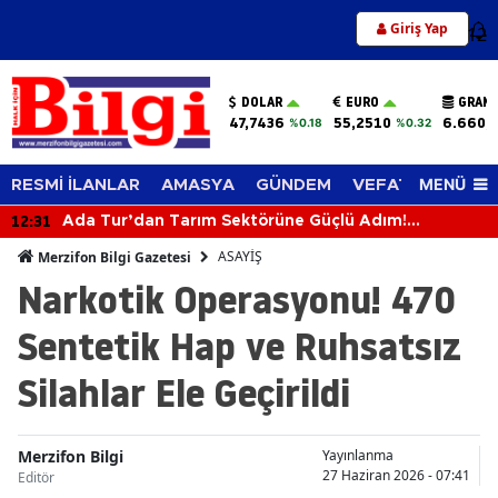
Giriş Yap
12
DOLAR
EURO
GRAM 
47,7436
55,2510
6.660,
%0.18
%0.32
MENÜ
RESMİ İLANLAR
AMASYA
GÜNDEM
VEFAT EDENLER
12:31
Ada Tur’dan Tarım Sektörüne Güçlü Adım!
Biçerdöverle Hasat Sahasına İndi
ASAYİŞ
Merzifon Bilgi Gazetesi
Narkotik Operasyonu! 470
Sentetik Hap ve Ruhsatsız
Silahlar Ele Geçirildi
Merzifon Bilgi
Yayınlanma
27 Haziran 2026 - 07:41
Editör