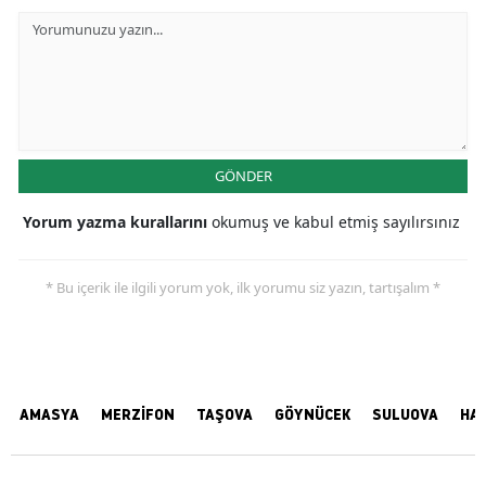
GÖNDER
Yorum yazma kurallarını
okumuş ve kabul etmiş sayılırsınız
* Bu içerik ile ilgili yorum yok, ilk yorumu siz yazın, tartışalım *
AMASYA
MERZİFON
TAŞOVA
GÖYNÜCEK
SULUOVA
HA