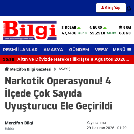
Giriş Yap
12
DOLAR
EURO
GRAM 
47,7436
55,2510
6.660,
%0.18
%0.32
MENÜ
RESMİ İLANLAR
AMASYA
GÜNDEM
VEFAT EDENLER
10:36
Altın ve Dövizde Hareketlilik! İşte 8 Ağustos 2026
Güncel Fiyatları
ASAYİŞ
Merzifon Bilgi Gazetesi
Narkotik Operasyonu! 4
İlçede Çok Sayıda
Uyuşturucu Ele Geçirildi
Merzifon Bilgi
Yayınlanma
29 Haziran 2026 - 01:29
Editör