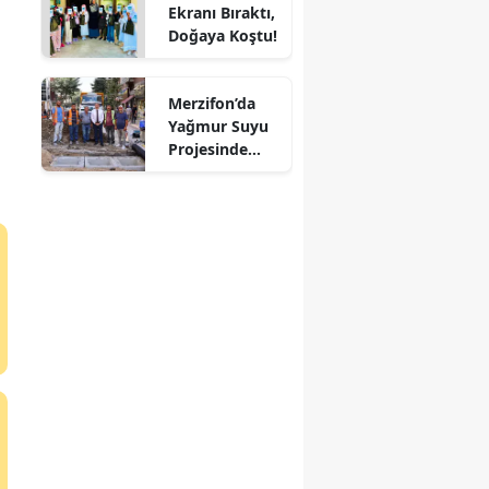
Ekranı Bıraktı,
Mersin
Doğaya Koştu!
İstanbul
Merzifon’da
İzmir
Yağmur Suyu
Projesinde
Kars
Sona Doğru!
Kastamonu
Kayseri
Kırklareli
Kırşehir
Kocaeli
Konya
Kütahya