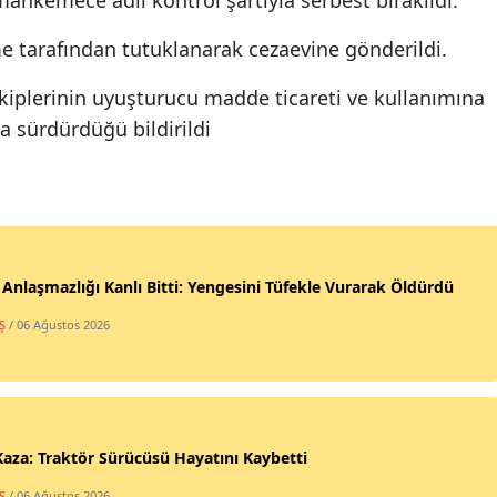
 mahkemece adli kontrol şartıyla serbest bırakıldı.
e tarafından tutuklanarak cezaevine gönderildi.
plerinin uyuşturucu madde ticareti ve kullanımına
la sürdürdüğü bildirildi
 Anlaşmazlığı Kanlı Bitti: Yengesini Tüfekle Vurarak Öldürdü
Ş
/ 06 Ağustos 2026
Kaza: Traktör Sürücüsü Hayatını Kaybetti
Ş
/ 06 Ağustos 2026