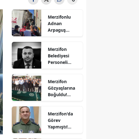
Bilecik
Merzifonlu
Bingöl
Adnan
Arpaguş
Bitlis
Çorum'da Feci
Kazada
Bolu
Merzifon
Hayatını
Belediyesi
Kaybetti
Burdur
Personeli
Sercan
Bursa
Nevcanoğlu
Merzifon
Hayatını
Çanakkale
Gözyaşlarına
Kaybetti
Boğuldu!
Çankırı
Sercan
Nevcanoğlu
Çorum
Merzifon'da
Son
Görev
Yolculuğuna
Denizli
Yapmıştı!
Uğurlandı
Orgeneral
Diyarbakır