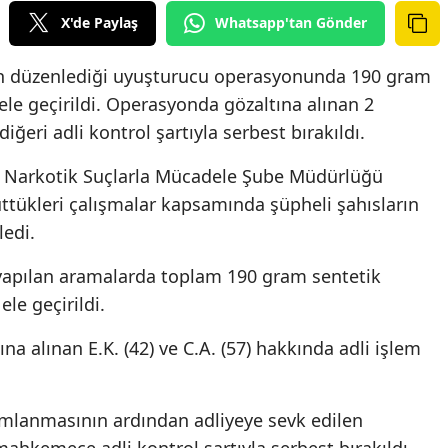
X'de Paylaş
Whatsapp'tan Gönder
in düzenlediği uyuşturucu operasyonunda 190 gram
ele geçirildi. Operasyonda gözaltına alınan 2
iğeri adli kontrol şartıyla serbest bırakıldı.
 Narkotik Suçlarla Mücadele Şube Müdürlüğü
rüttükleri çalışmalar kapsamında şüpheli şahısların
edi.
 yapılan aramalarda toplam 190 gram sentetik
le geçirildi.
 alınan E.K. (42) ve C.A. (57) hakkında adli işlem
mlanmasının ardından adliyeye sevk edilen