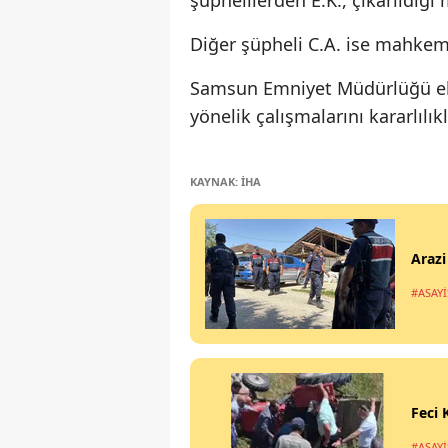
şüphelilerden E.K., çıkarıldığı
Diğer şüpheli C.A. ise mahkem
Samsun Emniyet Müdürlüğü eki
yönelik çalışmalarını kararlılık
KAYNAK: İHA
Arazi
#ASAYİ
Feci 
#ASAYİ