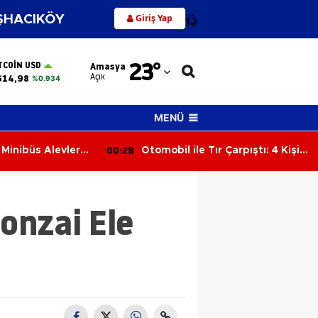
Giriş Yap
HACIKÖY
12
Adana
23
°
TCOIN USD
Amasya
Adıyaman
Açık
614,98
%0.934
Afyonkarahisar
MENÜ
Ağrı
00:28
 Minibüs Alevlere
Otomobil ile Tır Çarpıştı: 4 Kişi
Amasya
Yaralandı
Ankara
onzai Ele
Antalya
Artvin
Aydın
Balıkesir