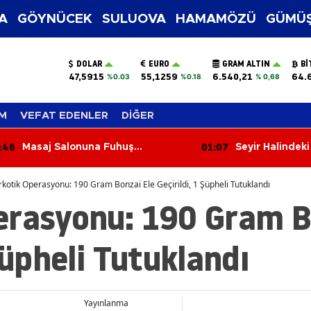
A
GÖYNÜCEK
SULUOVA
HAMAMÖZÜ
GÜMÜŞ
DOLAR
EURO
GRAM ALTIN
BI
47,5915
55,1259
6.540,21
64.
%0.03
%0.18
% 0,68
M
VEFAT EDENLER
DİĞER
:46
01:07
Masaj Salonuna Fuhuş
Seyir Halindeki
Operasyonu: 3 Şüpheli Adliyeye
Teslim Oldu
Sevk Edildi
kotik Operasyonu: 190 Gram Bonzai Ele Geçirildi, 1 Şüpheli Tutuklandı
erasyonu: 190 Gram B
Şüpheli Tutuklandı
Yayınlanma