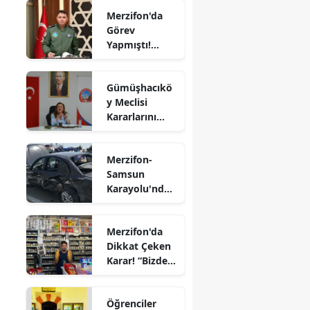
Rafet Dalkıran
Merzifon'da
Hava
Edirne
Görev
Kuvvetleri
Yapmıştı!
Komutanı
Elazığ
Tümgeneral
Oldu
Mete Kuş
Erzincan
Gümüşhacıkö
Emekliliğe
y Meclisi
Erzurum
Sevk Edildi
Kararlarını
Eskişehir
Aldı
Gaziantep
Merzifon-
Samsun
Giresun
Karayolu'nda
Kaza! İki
Gümüşhane
Otomobil
Merzifon'da
Çarpıştı
Hakkari
Dikkat Çeken
Karar! “Bizde
Hatay
Ekmeğe Zam
Yok” Dedi
Isparta
Öğrenciler