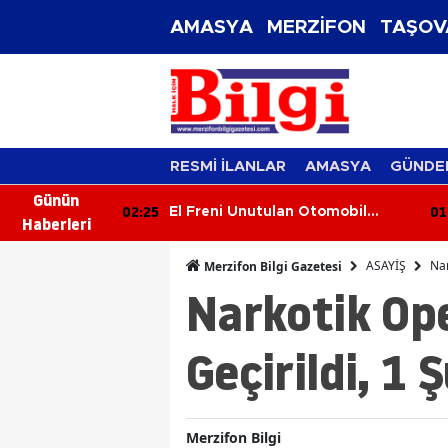
AMASYA
MERZİFON
TAŞOV
RESMİ İLANLAR
AMASYA
GÜNDE
Günün
02:25
01
 Sürücüsü
El Freni Unutulan Otomobil
Haberleri
Dehşet Saçtı: 4 Yaralı
ASAYİŞ
Nar
Merzifon Bilgi Gazetesi
Narkotik Op
Geçirildi, 1 
Merzifon Bilgi