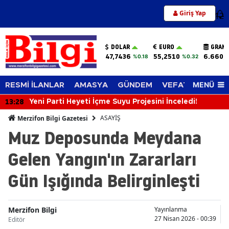
Giriş Yap
12
DOLAR
EURO
GRAM 
47,7436
55,2510
6.660,
%0.18
%0.32
MENÜ
RESMİ İLANLAR
AMASYA
GÜNDEM
VEFAT EDENLER
12:49
sini İnceledi!
Milyonlarca Öğrencinin Beklediği
ASAYİŞ
Merzifon Bilgi Gazetesi
Muz Deposunda Meydana
Gelen Yangın'ın Zararları
Gün Işığında Belirginleşti
Merzifon Bilgi
Yayınlanma
27 Nisan 2026 - 00:39
Editör