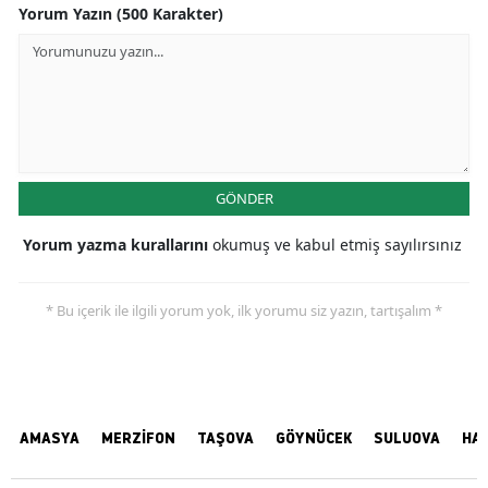
Yorum Yazın (500 Karakter)
GÖNDER
Yorum yazma kurallarını
okumuş ve kabul etmiş sayılırsınız
* Bu içerik ile ilgili yorum yok, ilk yorumu siz yazın, tartışalım *
AMASYA
MERZİFON
TAŞOVA
GÖYNÜCEK
SULUOVA
HA