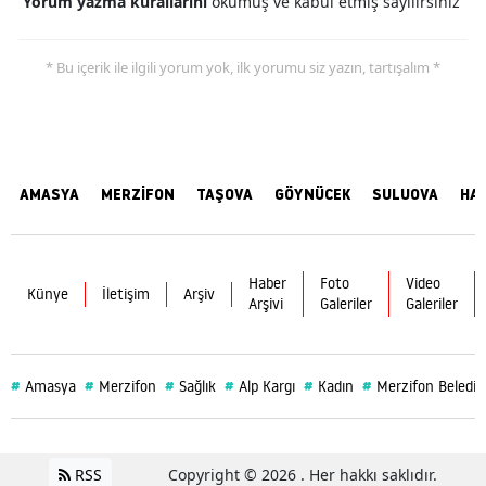
Yorum yazma kurallarını
okumuş ve kabul etmiş sayılırsınız
* Bu içerik ile ilgili yorum yok, ilk yorumu siz yazın, tartışalım *
AMASYA
MERZİFON
TAŞOVA
GÖYNÜCEK
SULUOVA
HA
Haber
Foto
Video
Künye
İletişim
Arşiv
Arşivi
Galeriler
Galeriler
#
#
#
#
#
#
Amasya
Merzifon
Sağlık
Alp Kargı
Kadın
Merzifon Belediy
RSS
Copyright © 2026 . Her hakkı saklıdır.