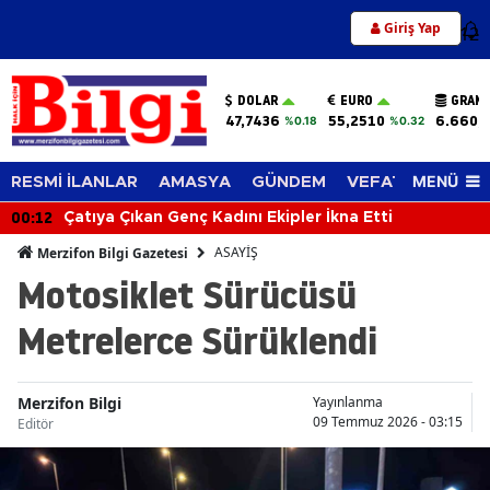
Giriş Yap
12
DOLAR
EURO
GRAM 
47,7436
55,2510
6.660,
%0.18
%0.32
MENÜ
RESMİ İLANLAR
AMASYA
GÜNDEM
VEFAT EDENLER
00:12
Çatıya Çıkan Genç Kadını Ekipler İkna Etti
ASAYİŞ
Merzifon Bilgi Gazetesi
Motosiklet Sürücüsü
Metrelerce Sürüklendi
Merzifon Bilgi
Yayınlanma
09 Temmuz 2026 - 03:15
Editör