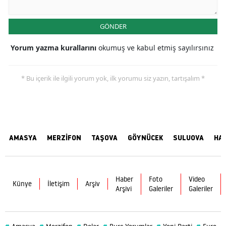
GÖNDER
Yorum yazma kurallarını
okumuş ve kabul etmiş sayılırsınız
* Bu içerik ile ilgili yorum yok, ilk yorumu siz yazın, tartışalım *
AMASYA
MERZİFON
TAŞOVA
GÖYNÜCEK
SULUOVA
HA
Haber
Foto
Video
Künye
İletişim
Arşiv
Arşivi
Galeriler
Galeriler