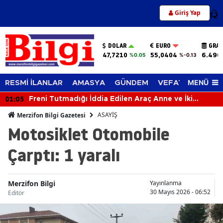
Giriş Yap
12
DOLAR
EURO
GRAM
47,7210
55,0404
6.496
%0.05
%-0.13
MENÜ
RESMİ İLANLAR
AMASYA
GÜNDEM
VEFAT EDENLER
01:05
Freni Tutmadığı İddia Edilen Araç Anne ve İki
Çocuğa Çarptı
ASAYİŞ
Merzifon Bilgi Gazetesi
Motosiklet Otomobile
Çarptı: 1 yaralı
Merzifon Bilgi
Yayınlanma
30 Mayıs 2026 - 06:52
Editör