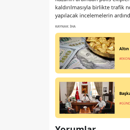
kaldırılmasıyla birlikte trafik
yapılacak incelemelerin ardında
KAYNAK: İHA
Altın
#EKO
Başka
#GÜN
Yorumlar