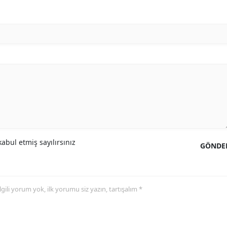
abul etmiş sayılırsınız
GÖNDE
 ilgili yorum yok, ilk yorumu siz yazın, tartışalım *