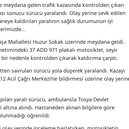
e meydana gelen trafik kazasında kontrolden çıkan
sı sonucu sürücü yaralandı. Olay yerine sevk edilen
taneye kaldırılan yaralının sağlık durumunun iyi
berimizde…
lküşa Mahallesi Huzur Sokak üzerinde meydana geldi.
yönetimindeki 37 ADD 971 plakalı motosiklet, seyir
bir nedenle kontrolden çıkarak kaldırıma çarptı.
tten savrulan sürücü yola düşerek yaralandı. Kazayı
 Acil Çağrı Merkezi’ne bildirmesi üzerine olay yerin
pılan yaralı sürücü, ambulansla Tosya Devlet
i altına alındı. Hastaneden alınan bilgilere göre
bulunmadığı öğrenildi.
i olay yerinde inceleme başlatırken, motosikletin