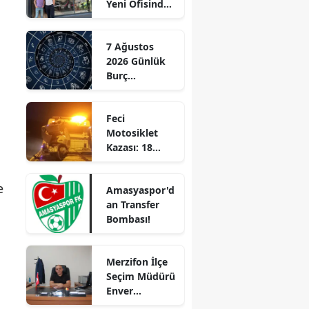
Yeni Ofisinde
Edirne
Hizmete
Başladı!
Elazığ
7 Ağustos
“Gayrimenkul
2026 Günlük
Almak İçin
Erzincan
Burç
Doğru Zaman”
Yorumları:
Erzurum
Aşkta
Feci
Sürprizler,
Eskişehir
Motosiklet
Parada Yeni
Kazası: 18
Fırsatlar
Gaziantep
Yaşındaki
Kapıda!
Genç Hayatını
Giresun
e
Amasyaspor'd
Kaybetti
an Transfer
Gümüşhane
Bombası!
Hakkari
Merzifon İlçe
Hatay
Seçim Müdürü
Enver
Isparta
Demirci'ye