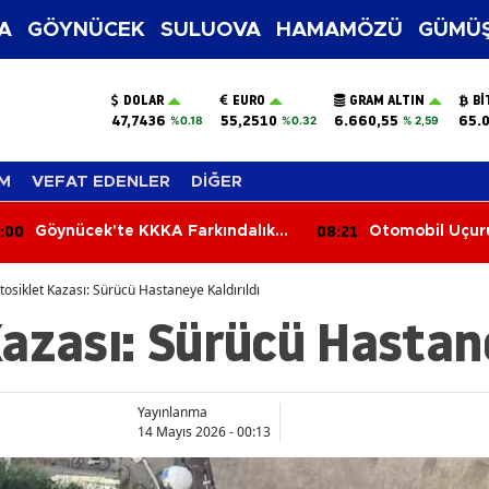
A
GÖYNÜCEK
SULUOVA
HAMAMÖZÜ
GÜMÜŞ
DOLAR
EURO
GRAM ALTIN
BI
47,7436
55,2510
6.660,55
65.
%0.18
%0.32
% 2,59
M
VEFAT EDENLER
DİĞER
:00
08:21
Göynücek'te KKKA Farkındalık
Otomobil Uçur
Eğitimi
Sürücü Ağır Ya
osiklet Kazası: Sürücü Hastaneye Kaldırıldı
azası: Sürücü Hastane
Yayınlanma
14 Mayıs 2026 - 00:13