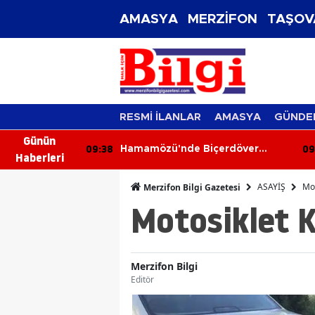
AMASYA
MERZİFON
TAŞOV
RESMİ İLANLAR
AMASYA
GÜNDE
Günün
09:38
09
ıbrıs
Hamamözü'nde Biçerdöver
Haberleri
Denetimleri Sıkılaştı
ASAYİŞ
Mot
Merzifon Bilgi Gazetesi
Motosiklet K
Merzifon Bilgi
Editör