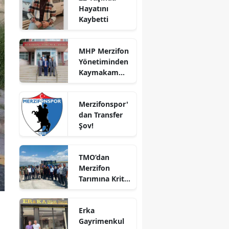
Hayatını
Bilecik
Kaybetti
Bingöl
MHP Merzifon
Bitlis
Yönetiminden
Kaymakam
Bolu
Ahmet
Karaaslan'a
Burdur
Merzifonspor'
Ziyaret
dan Transfer
Bursa
Şov!
Çanakkale
TMO’dan
Çankırı
Merzifon
Tarımına Kritik
Çorum
Ziyaret!
Denizli
Erka
Diyarbakır
Gayrimenkul