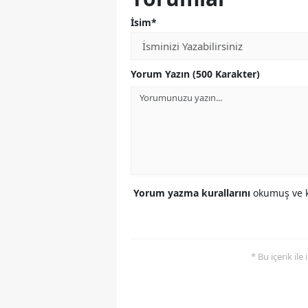
İsim*
Yorum Yazın (500 Karakter)
Yorum yazma kurallarını
okumuş ve k
* Bu içerik ile