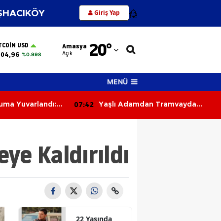
Giriş Yap
HACIKÖY
12
Adana
20
°
TCOIN USD
Amasya
Adıyaman
Açık
004,96
%0.998
Afyonkarahisar
MENÜ
Ağrı
07:42
uma Yuvarlandı:
Yaşlı Adamdan Tramvayda
Amasya
ralandı
Cinsel Taciz İddiası
Ankara
ye Kaldırıldı
Antalya
Artvin
Aydın
Balıkesir
22 Yaşında