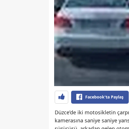
Facebook'ta Paylaş
Düzce’de iki motosikletin çarp
kamerasına saniye saniye yansı
sürücüsü, arkadan gelen otomo