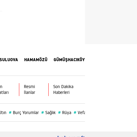
Yozgat
Zonguldak
Aksaray
Bayburt
SULUOVA
HAMAMÖZÜ
GÜMÜŞHACIKÖY
Karaman
Kırıkkale
Batman
ın
Resmi
Son Dakika
atları
İlanlar
Haberleri
Şırnak
Bartın
#
#
#
#
#
ltın
Burç Yorumlar
Sağlık
Rüya
Vefat
Alp Kargı
Ardahan
Iğdır