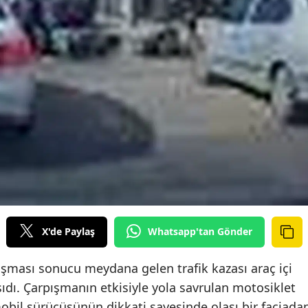
X'de Paylaş
Whatsapp'tan Gönder
ışması sonucu meydana gelen trafik kazası araç içi
dı. Çarpışmanın etkisiyle yola savrulan motosiklet
bil sürücüsünün dikkati sayesinde olası bir faciada