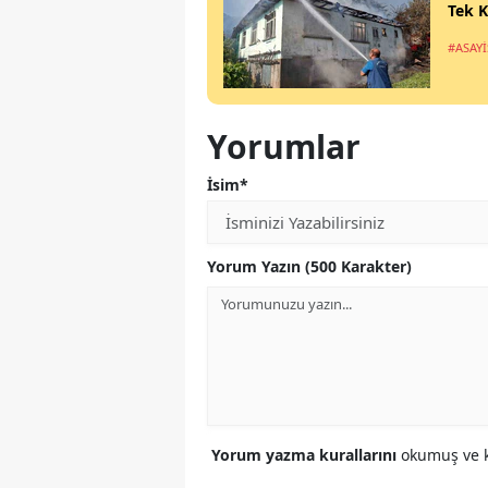
Tek K
#ASAYİ
Yorumlar
İsim*
Yorum Yazın (500 Karakter)
Yorum yazma kurallarını
okumuş ve k