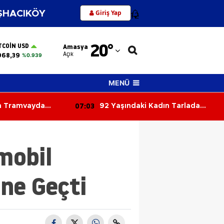
Giriş Yap
HACIKÖY
12
Adana
20
°
TCOIN USD
Amasya
Adıyaman
Açık
968,39
%0.939
Afyonkarahisar
MENÜ
Ağrı
07:03
n Tramvayda
92 Yaşındaki Kadın Tarlada
Amasya
diası
Yanmış Halde Ölü Bulundu
Ankara
mobil
Antalya
Artvin
ne Geçti
Aydın
Balıkesir