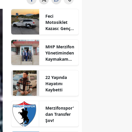
Bilecik
Feci
Bingöl
Motosiklet
Kazası: Genç
Bitlis
Sürücü
Hayatını
Bolu
MHP Merzifon
Kaybetti
Yönetiminden
Burdur
Kaymakam
Ahmet
Bursa
Karaaslan'a
22 Yaşında
Ziyaret
Çanakkale
Hayatını
Kaybetti
Çankırı
Çorum
Merzifonspor'
dan Transfer
Denizli
Şov!
Diyarbakır