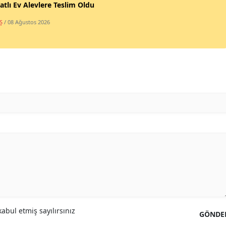
atlı Ev Alevlere Teslim Oldu
Ş
/ 08 Ağustos 2026
abul etmiş sayılırsınız
GÖNDE