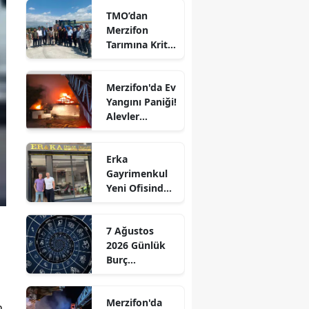
TMO’dan
Edirne
Merzifon
Tarımına Kritik
Elazığ
Ziyaret!
Erzincan
Merzifon'da Ev
Yangını Paniği!
Erzurum
Alevler
Eskişehir
Büyümeden
Kontrol Altına
Gaziantep
Erka
Alındı
Gayrimenkul
Giresun
Yeni Ofisinde
Hizmete
Gümüşhane
Başladı!
7 Ağustos
“Gayrimenkul
Hakkari
2026 Günlük
Almak İçin
Burç
Doğru Zaman”
Hatay
Yorumları:
Aşkta
Isparta
Merzifon'da
Sürprizler,
n