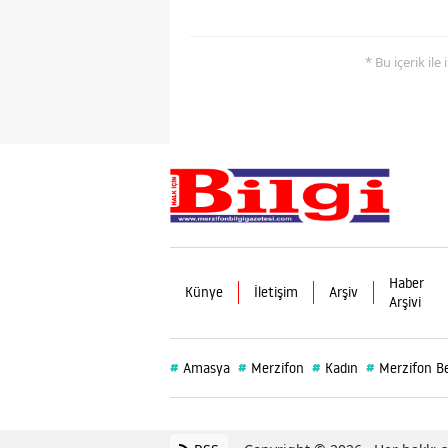
* Bu içerik ile
Haber
Künye
İletişim
Arşiv
Arşivi
#
#
#
#
Amasya
Merzifon
Kadın
Merzifon Be