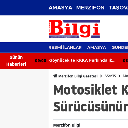
AMASYA
MERZİFON
TAŞOV
RESMİ İLANLAR
AMASYA
GÜNDE
Günün
09:00
08
çerdöver
Göynücek'te KKKA Farkındalık
Haberleri
tı
Eğitimi
ASAYİŞ
Mot
Merzifon Bilgi Gazetesi
Motosiklet 
Sürücüsünün
Merzifon Bilgi