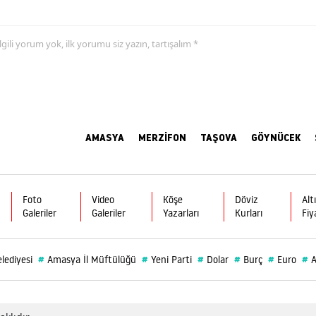
 ilgili yorum yok, ilk yorumu siz yazın, tartışalım *
AMASYA
MERZİFON
TAŞOVA
GÖYNÜCEK
Foto
Video
Köşe
Döviz
Alt
Galeriler
Galeriler
Yazarları
Kurları
Fiy
#
#
#
#
#
#
lediyesi
Amasya İl Müftülüğü
Yeni Parti
Dolar
Burç
Euro
A