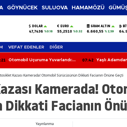
A
GÖYNÜCEK
SULUOVA
HAMAMÖZÜ
GÜMÜŞ
DOLAR
EURO
GRAM ALTIN
BI
47,7436
55,2510
6.660,55
64.
%0.18
%0.32
% 2,59
M
VEFAT EDENLER
DİĞER
:21
07:42
Otomobil Uçuruma Yuvarlandı:
Yaşlı Adamda
Sürücü Ağır Yaralandı
Cinsel Taciz İd
osiklet Kazası Kamerada! Otomobil Sürücüsünün Dikkati Facianın Önüne Geçti
Kazası Kamerada! Oto
 Dikkati Facianın Önü
Yayınlanma