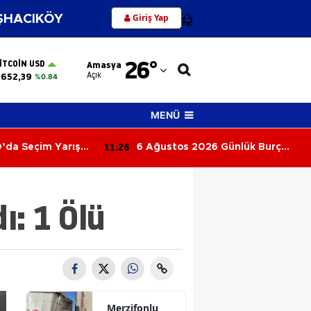
Giriş Yap
HACIKÖY
12
Adana
26
°
ITCOIN USD
Amasya
Adıyaman
Açık
.652,39
%0.84
Afyonkarahisar
MENÜ
Ağrı
11:16
6 Günlük Burç
Sigaraya Bir Zam Daha!
Amasya
 Para ve
iz Gelişmeler!
Ankara
u Neler Bekliyor?
: 1 Ölü
Antalya
Artvin
Aydın
Balıkesir
Merzifonlu