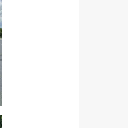
Yozgat
Zonguldak
Aksaray
Bayburt
Karaman
Kırıkkale
Batman
Şırnak
Bartın
Ardahan
Iğdır