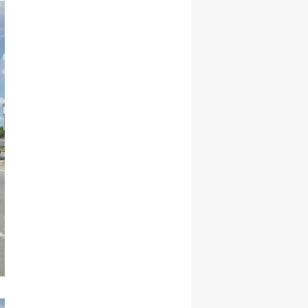
Malatya
Manisa
Kahramanmaraş
Mardin
Muğla
Muş
Nevşehir
Niğde
Ordu
Rize
Sakarya