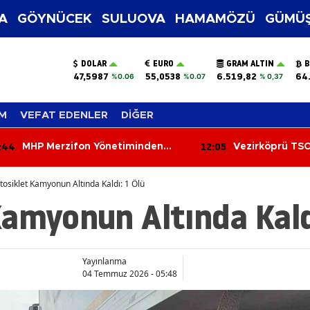
A
GÖYNÜCEK
SULUOVA
HAMAMÖZÜ
GÜMÜŞ
DOLAR
EURO
GRAM ALTIN
B
47,5987
55,0538
6.519,82
64
%0.06
%0.07
% 0,37
M
VEFAT EDENLER
DİĞER
:05
11:26
Vezirköprü TSO’da Seçim Yarışı
6 Ağustos 202
Başladı!
Yorumları: Aşk,
Kariyerde Sürpr
osiklet Kamyonun Altında Kaldı: 1 Ölü
Bugün Burcunuz
amyonun Altında Kaldı
Yayınlanma
04 Temmuz 2026 - 05:48