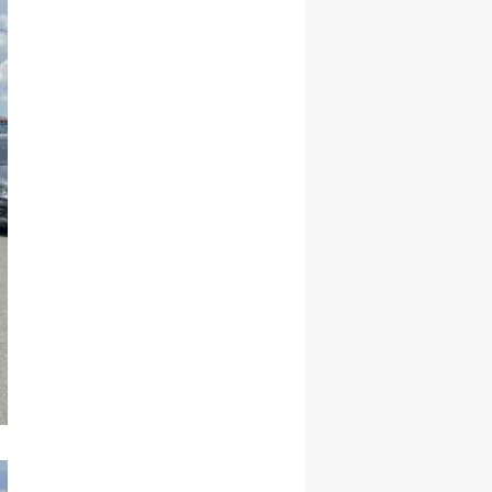
Samsun
Siirt
Sinop
Sivas
Tekirdağ
Tokat
Trabzon
Tunceli
Şanlıurfa
Uşak
Van