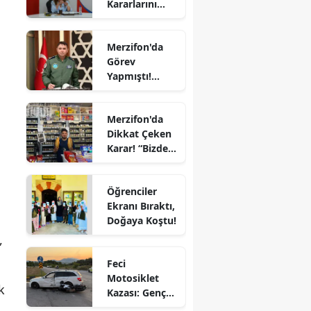
Kararlarını
Komutanı
Edirne
Aldı
Oldu
Elazığ
Merzifon'da
Görev
Erzincan
Yapmıştı!
Tümgeneral
Erzurum
Mete Kuş
Merzifon'da
Emekliliğe
Eskişehir
Dikkat Çeken
Sevk Edildi
Karar! “Bizde
Gaziantep
Ekmeğe Zam
Yok” Dedi
Giresun
Öğrenciler
Ekranı Bıraktı,
Gümüşhane
Doğaya Koştu!
,
Hakkari
Feci
Hatay
Motosiklet
k
Kazası: Genç
Isparta
Sürücü