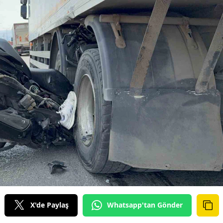
X'de Paylaş
Whatsapp'tan Gönder