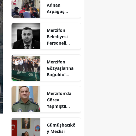
Adnan
Bilecik
Arpaguş
Çorum'da Feci
Bingöl
Kazada
Merzifon
Hayatını
Bitlis
Belediyesi
Kaybetti
Personeli
Bolu
Sercan
Nevcanoğlu
Burdur
Merzifon
Hayatını
Gözyaşlarına
Kaybetti
Bursa
Boğuldu!
Sercan
Çanakkale
Nevcanoğlu
Merzifon'da
Son
Çankırı
Görev
Yolculuğuna
Yapmıştı!
Çorum
Uğurlandı
Orgeneral
Denizli
Rafet Dalkıran
Gümüşhacıkö
Hava
Diyarbakır
y Meclisi
Kuvvetleri