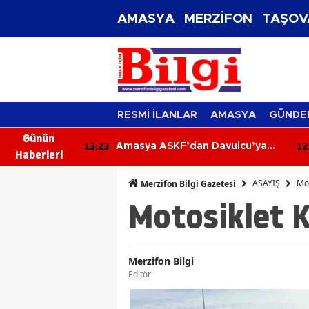
AMASYA
MERZİFON
TAŞOV
RESMİ İLANLAR
AMASYA
GÜNDE
Günün
12:44
12
Davulcu’ya
MHP Merzifon Yönetiminden
Haberleri
Kaymakam Ahmet Karaaslan'a
Ziyaret
ASAYİŞ
Mot
Merzifon Bilgi Gazetesi
Motosiklet K
Merzifon Bilgi
Editör