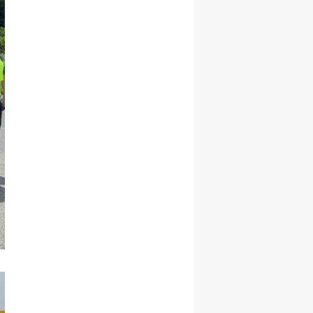
Yalova
Karabük
Kilis
Osmaniye
Düzce