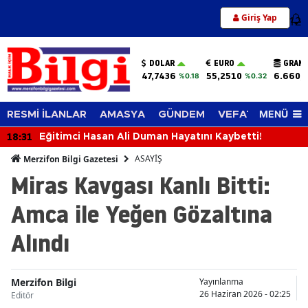
Giriş Yap
12
DOLAR
EURO
GRAM 
47,7436
55,2510
6.660,
%0.18
%0.32
MENÜ
RESMİ İLANLAR
AMASYA
GÜNDEM
VEFAT EDENLER
18:31
Eğitimci Hasan Ali Duman Hayatını Kaybetti!
ASAYİŞ
Merzifon Bilgi Gazetesi
Miras Kavgası Kanlı Bitti:
Amca ile Yeğen Gözaltına
Alındı
Merzifon Bilgi
Yayınlanma
26 Haziran 2026 - 02:25
Editör