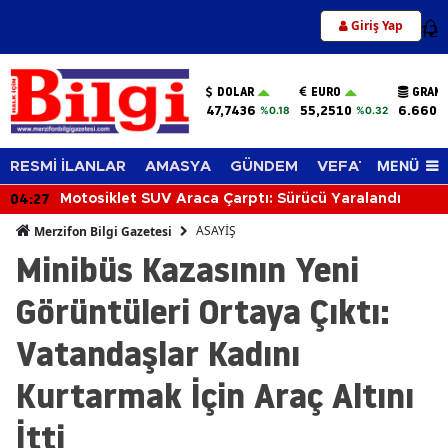
Giriş Yap
12
DOLAR
EURO
GRAM 
47,7436
55,2510
6.660,
%0.18
%0.32
MENÜ
RESMİ İLANLAR
AMASYA
GÜNDEM
VEFAT EDENLER
04:27
Motosiklet SUV Araca Çarptı: Sürücü Yaralandı
ASAYİŞ
Merzifon Bilgi Gazetesi
Minibüs Kazasının Yeni
Görüntüleri Ortaya Çıktı:
Vatandaşlar Kadını
Kurtarmak İçin Araç Altını
İtti