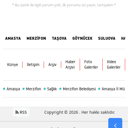
* Bu içerik ile ilgili yorum yok, ilk yorumu siz yazın, tartışalım *
AMASYA
MERZİFON
TAŞOVA
GÖYNÜCEK
SULUOVA
HA
Haber
Foto
Video
Künye
İletişim
Arşiv
Arşivi
Galeriler
Galeriler
#
#
#
#
#
Amasya
Merzifon
Sağlık
Merzifon Belediyesi
Amasya İl Müf
RSS
Copyright © 2026 . Her hakkı saklıdır.