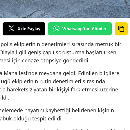
X'de Paylaş
Whatsapp'tan Gönder
olis ekiplerinin denetimleri sırasında metruk bir
ayla ilgili geniş çaplı soruşturma başlatılırken,
esi için cenaze otopsiye gönderildi.
ba Mahallesi'nde meydana geldi. Edinilen bilgilere
üğü ekiplerinin rutin denetimleri sırasında
a hareketsiz yatan bir kişiyi fark etmesi üzerine
ldi.
incelemede hayatını kaybettiği belirlenen kişinin
abuk olduğu tespit edildi.