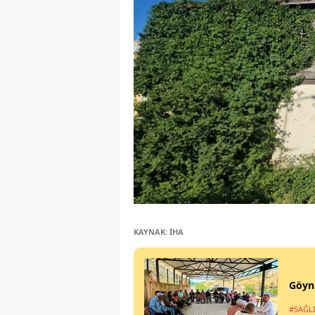
KAYNAK: İHA
Göynü
#SAĞL