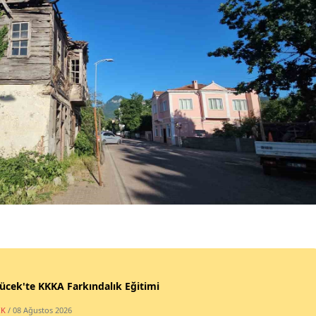
cek'te KKKA Farkındalık Eğitimi
IK
/ 08 Ağustos 2026