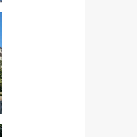
Yozgat
Zonguldak
Aksaray
Bayburt
Karaman
Kırıkkale
Batman
Şırnak
Bartın
Ardahan
Iğdır