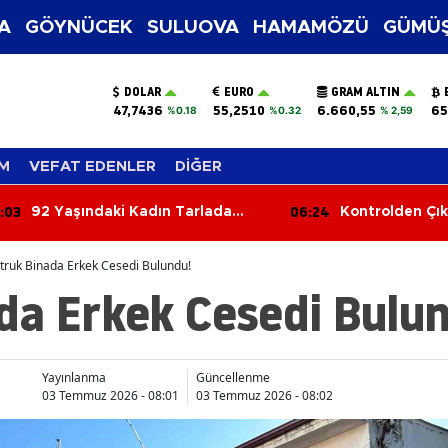
A
GÖYNÜCEK
SULUOVA
HAMAMÖZÜ
GÜMÜŞ
DOLAR
EURO
GRAM ALTIN
47,7436
55,2510
6.660,55
65
%0.18
%0.32
% 2,59
M
VEFAT EDENLER
DİĞER
6:24
05:45
Kontrolden Çıkan Tır Bariyerlere
Üç Araç Birbiri
Çarptı
Yaralı
ruk Binada Erkek Cesedi Bulundu!
da Erkek Cesedi Bulu
Yayınlanma
Güncellenme
03 Temmuz 2026 - 08:01
03 Temmuz 2026 - 08:02