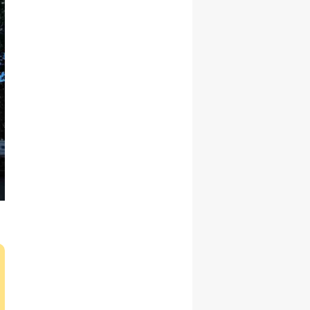
Yalova
Karabük
Kilis
Osmaniye
Düzce