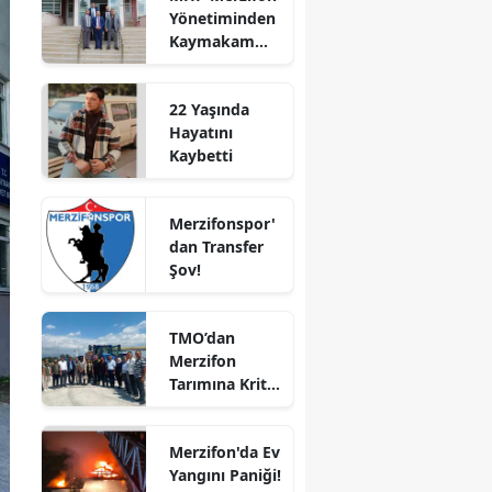
Yönetiminden
Bilecik
Kaymakam
Ahmet
Bingöl
Karaaslan'a
22 Yaşında
Ziyaret
Bitlis
Hayatını
Kaybetti
Bolu
Burdur
Merzifonspor'
dan Transfer
Bursa
Şov!
Çanakkale
TMO’dan
Çankırı
Merzifon
Tarımına Kritik
Çorum
Ziyaret!
Denizli
Merzifon'da Ev
Diyarbakır
Yangını Paniği!