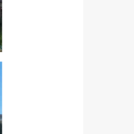
Malatya
Manisa
Kahramanmaraş
Mardin
Muğla
Muş
Nevşehir
Niğde
Ordu
Rize
Sakarya