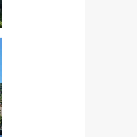
Samsun
Siirt
Sinop
Sivas
Tekirdağ
Tokat
Trabzon
Tunceli
Şanlıurfa
Uşak
Van