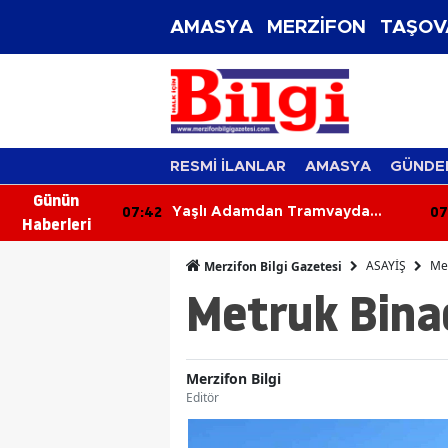
AMASYA
MERZİFON
TAŞOV
RESMİ İLANLAR
AMASYA
GÜNDE
Günün
07:03
0
Tramvayda
92 Yaşındaki Kadın Tarlada
Haberleri
sı
Yanmış Halde Ölü Bulundu
ASAYİŞ
Met
Merzifon Bilgi Gazetesi
Metruk Bina
Merzifon Bilgi
Editör