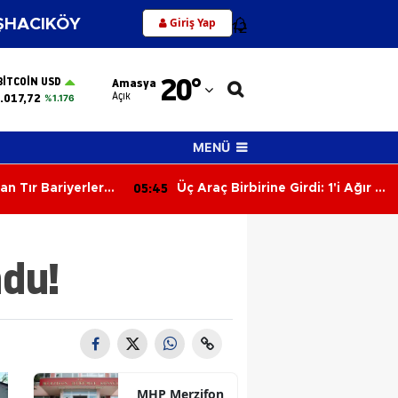
Giriş Yap
HACIKÖY
12
Adana
20
°
BITCOIN USD
Amasya
Adıyaman
Açık
.017,72
%1.176
Afyonkarahisar
MENÜ
Ağrı
05:06
ne Girdi: 1'i Ağır 2
Hafif Ticari Araç Takla Attı: 2'si
Amasya
Çocuk 5 Yaralı
Ankara
ndu!
Antalya
Artvin
Aydın
Balıkesir
MHP Merzifon