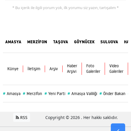
* Bu içerik ile ilgili yorum yok, ilk yorumu siz yazın, tartışalım *
AMASYA
MERZİFON
TAŞOVA
GÖYNÜCEK
SULUOVA
HA
Haber
Foto
Video
Künye
İletişim
Arşiv
Arşivi
Galeriler
Galeriler
#
#
#
#
#
#
Amasya
Merzifon
Yeni Parti
Amasya Valiliği
Önder Bakan
RSS
Copyright © 2026 . Her hakkı saklıdır.