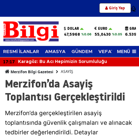
Giriş Yap
12
DOLAR
EURO
GRAM
47,5968
55,0430
6.539,
%0.06
%0.05
MENÜ
RESMİ İLANLAR
AMASYA
GÜNDEM
VEFAT EDENLER
17:17
Karagöz: Bu Acı Hepimizin Sorumluluğu
ASAYİŞ
Merzifon Bilgi Gazetesi
Merzifon’da Asayiş
Toplantısı Gerçekleştirildi
Merzifon’da gerçekleştirilen asayiş
toplantısında güvenlik çalışmaları ve alınacak
tedbirler değerlendirildi. Detaylar