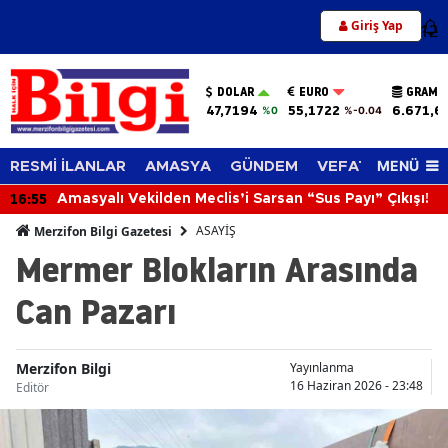
Giriş Yap
12
DOLAR
EURO
GRAM A
47,7194
55,1722
6.671,6
%0
%-0.04
MENÜ
RESMİ İLANLAR
AMASYA
GÜNDEM
VEFAT EDENLER
16:55
Amasyalı Vekilden Meclis’i Sarsan “Sus Payı” Çıkışı!
ASAYİŞ
Merzifon Bilgi Gazetesi
Mermer Blokların Arasında
Can Pazarı
Merzifon Bilgi
Yayınlanma
16 Haziran 2026 - 23:48
Editör