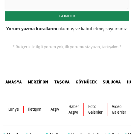
GÖNDER
Yorum yazma kurallarını
okumuş ve kabul etmiş sayılırsınız
* Bu içerik ile ilgili yorum yok, ilk yorumu siz yazın, tartışalım *
AMASYA
MERZİFON
TAŞOVA
GÖYNÜCEK
SULUOVA
HA
Haber
Foto
Video
Künye
İletişim
Arşiv
Arşivi
Galeriler
Galeriler