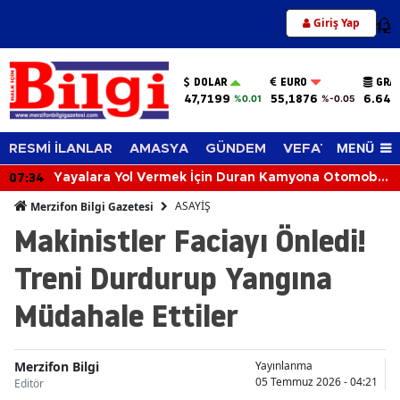
Giriş Yap
12
DOLAR
EURO
GRA
47,7199
55,1876
6.648
%0.01
%-0.05
MENÜ
RESMİ İLANLAR
AMASYA
GÜNDEM
VEFAT EDENLER
07:34
Yayalara Yol Vermek İçin Duran Kamyona Otomobil
Çarptı: 2 Yaralı
ASAYİŞ
Merzifon Bilgi Gazetesi
Makinistler Faciayı Önledi!
Treni Durdurup Yangına
Müdahale Ettiler
Merzifon Bilgi
Yayınlanma
05 Temmuz 2026 - 04:21
Editör