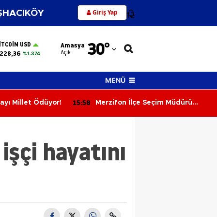
Giriş Yap
HACIKÖY
12
Adana
30
°
ITCOIN USD
Amasya
Adıyaman
Açık
228,36
%1.374
Afyonkarahisar
MENÜ
Ağrı
15:58
ayı Millet Ödüyor!
Merzifon İlçe Seçim Müdürü
Amasya
Enver Demirci'ye Veda! Yeni
Görev Yeri Suluova Oldu
Ankara
işçi hayatını
Antalya
Artvin
Aydın
Balıkesir