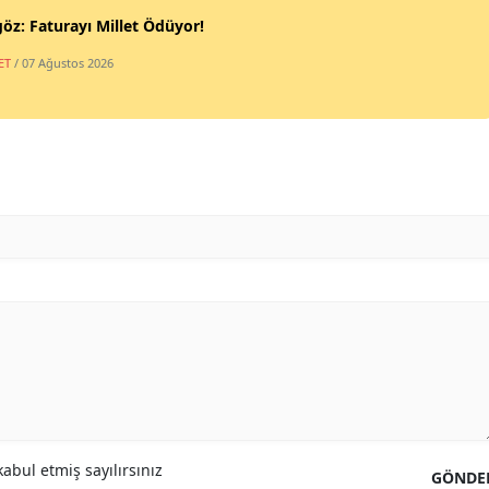
öz: Faturayı Millet Ödüyor!
ET
/ 07 Ağustos 2026
abul etmiş sayılırsınız
GÖNDE