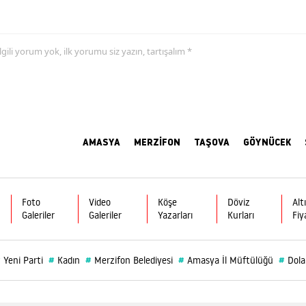
 ilgili yorum yok, ilk yorumu siz yazın, tartışalım *
AMASYA
MERZİFON
TAŞOVA
GÖYNÜCEK
Foto
Video
Köşe
Döviz
Alt
Galeriler
Galeriler
Yazarları
Kurları
Fiy
#
#
#
#
#
Yeni Parti
Kadın
Merzifon Belediyesi
Amasya İl Müftülüğü
Dola