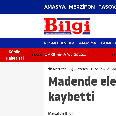
AMASYA
MERZİFON
TAŞOV
RESMİ İLANLAR
AMASYA
GÜNDE
Günün
16:46
16
rez Çorum
UMKE’nin Afet Gücü
Haberleri
 Mutlu Son
Merzifon’da Tanıtıldı
ASAYİŞ
Mad
Merzifon Bilgi Gazetesi
Madende elek
kaybetti
Merzifon Bilgi