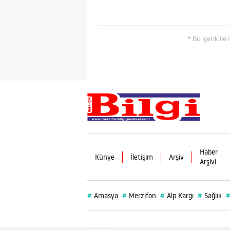
* Bu içerik ile
Haber
Künye
İletişim
Arşiv
Arşivi
#
#
#
#
Amasya
Merzifon
Alp Kargı
Sağlık