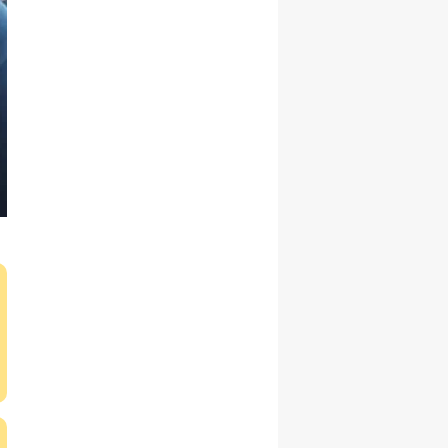
Samsun
Siirt
Sinop
Sivas
Tekirdağ
Tokat
Trabzon
Tunceli
Şanlıurfa
Uşak
Van