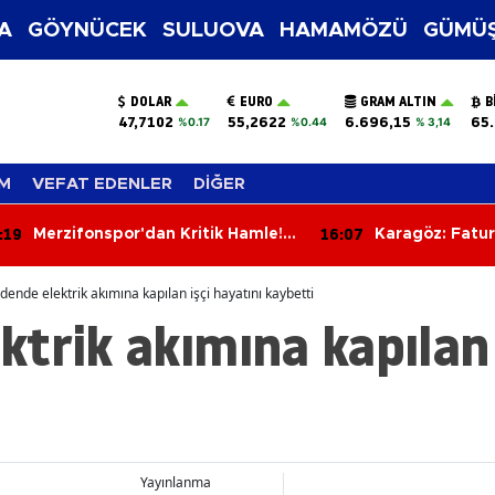
A
GÖYNÜCEK
SULUOVA
HAMAMÖZÜ
GÜMÜŞ
DOLAR
EURO
GRAM ALTIN
B
47,7102
55,2622
6.696,15
65.
%0.17
%0.44
% 3,14
M
VEFAT EDENLER
DİĞER
:19
16:07
Merzifonspor'dan Kritik Hamle! 1
Karagöz: Fatur
Milyon TL Yatırıldı, Lig
Başvurusu Tamamlandı
ende elektrik akımına kapılan işçi hayatını kaybetti
trik akımına kapılan 
Yayınlanma