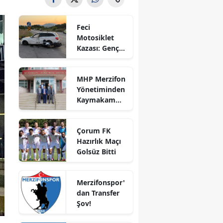
Bilecik
Feci
Bingöl
Motosiklet
Kazası: Genç
Bitlis
Sürücü
Hayatını
Bolu
MHP Merzifon
Kaybetti
Yönetiminden
Burdur
Kaymakam
Ahmet
Bursa
Karaaslan'a
Çorum FK
Ziyaret
Çanakkale
Hazırlık Maçı
Golsüz Bitti
Çankırı
Çorum
Merzifonspor'
dan Transfer
Denizli
Şov!
Diyarbakır