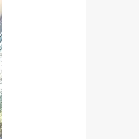
Malatya
Manisa
Kahramanmaraş
Mardin
Muğla
Muş
Nevşehir
Niğde
Ordu
Rize
Sakarya