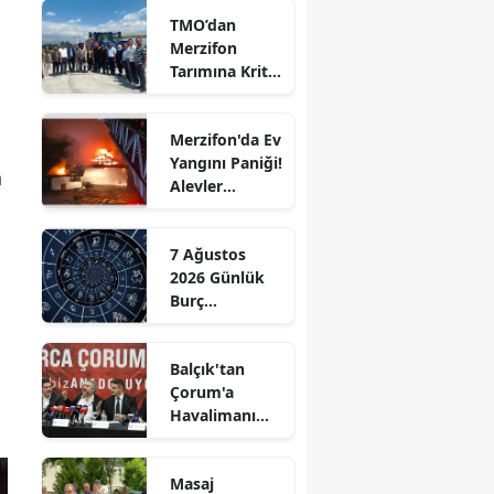
TMO’dan
Edirne
Merzifon
Tarımına Kritik
Elazığ
Ziyaret!
Erzincan
Merzifon'da Ev
Yangını Paniği!
Erzurum
n
Alevler
n
Eskişehir
Büyümeden
Kontrol Altına
Gaziantep
7 Ağustos
Alındı
2026 Günlük
Giresun
Burç
Yorumları:
Gümüşhane
Aşkta
Balçık'tan
Sürprizler,
Hakkari
Çorum'a
Parada Yeni
Havalimanı
Fırsatlar
Hatay
Müjdesi:
Kapıda!
"Çalışmalara
Isparta
Masaj
Başladık"