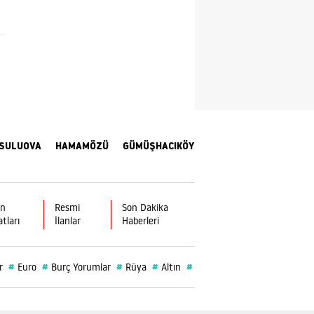
Yalova
Karabük
Kilis
Osmaniye
Düzce
SULUOVA
HAMAMÖZÜ
GÜMÜŞHACIKÖY
ın
Resmi
Son Dakika
atları
İlanlar
Haberleri
#
#
#
#
#
#
r
Euro
Burç Yorumlar
Rüya
Altın
Vefat
Burç