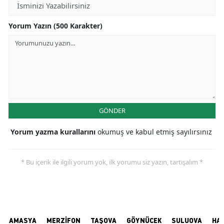
Yorum Yazın (500 Karakter)
GÖNDER
Yorum yazma kurallarını
okumuş ve kabul etmiş sayılırsınız
* Bu içerik ile ilgili yorum yok, ilk yorumu siz yazın, tartışalım *
AMASYA
MERZİFON
TAŞOVA
GÖYNÜCEK
SULUOVA
HA