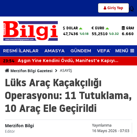
Giriş Yap
12
DOLAR
EURO
GRAM 
47,7436
55,2510
6.660,
%0.18
%0.32
MENÜ
RESMİ İLANLAR
AMASYA
GÜNDEM
VEFAT EDENLER
23:54
Aşgın Yine Kendini Övdü, Manifest’e Kapıyı
Kapattı!
ASAYİŞ
Merzifon Bilgi Gazetesi
Lüks Araç Kaçakçılığı
Operasyonu: 11 Tutuklama,
10 Araç Ele Geçirildi
Merzifon Bilgi
Yayınlanma
16 Mayıs 2026 - 07:03
Editör