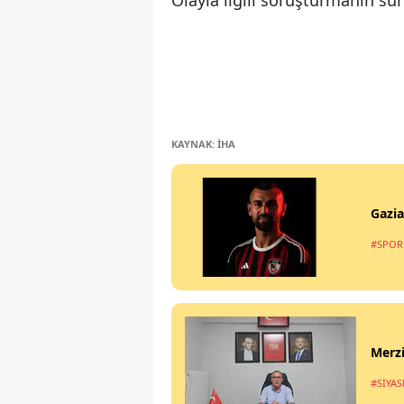
Olayla ilgili soruşturmanın sür
KAYNAK: İHA
Gazia
#SPOR
Merzi
#SİYAS