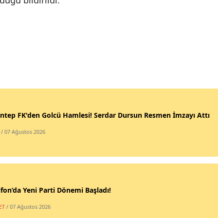
düğü bildirildi.
ntep FK'den Golcü Hamlesi! Serdar Dursun Resmen İmzayı Attı
/ 07 Ağustos 2026
fon’da Yeni Parti Dönemi Başladı!
ET
/ 07 Ağustos 2026