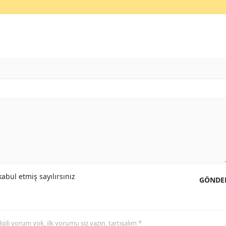
abul etmiş sayılırsınız
GÖNDE
 ilgili yorum yok, ilk yorumu siz yazın, tartışalım *