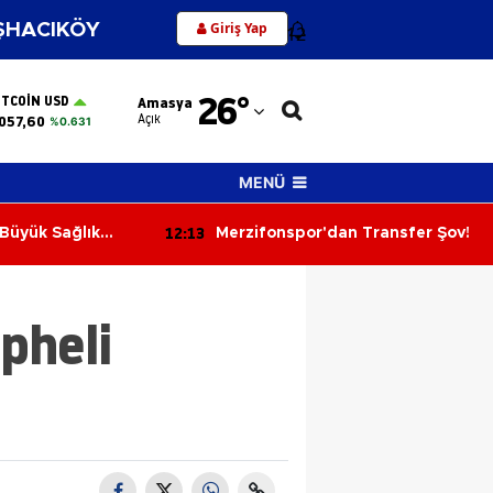
Giriş Yap
HACIKÖY
12
Adana
26
°
ITCOIN USD
Amasya
Adıyaman
Açık
057,60
%0.631
Afyonkarahisar
MENÜ
Ağrı
12:13
Büyük Sağlık
Merzifonspor'dan Transfer Şov!
Amasya
or! Kat Planlaması
Ankara
pheli
Antalya
Artvin
Aydın
Balıkesir