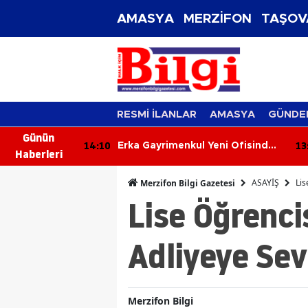
AMASYA
MERZİFON
TAŞOV
RESMİ İLANLAR
AMASYA
GÜNDE
Günün
14:10
13
Parti Dönemi
Erka Gayrimenkul Yeni Ofisinde
Haberleri
Hizmete Başladı! “Gayrimenkul
Almak İçin Doğru Zaman”
ASAYİŞ
Lis
Merzifon Bilgi Gazetesi
Lise Öğrenci
Adliyeye Sev
Merzifon Bilgi