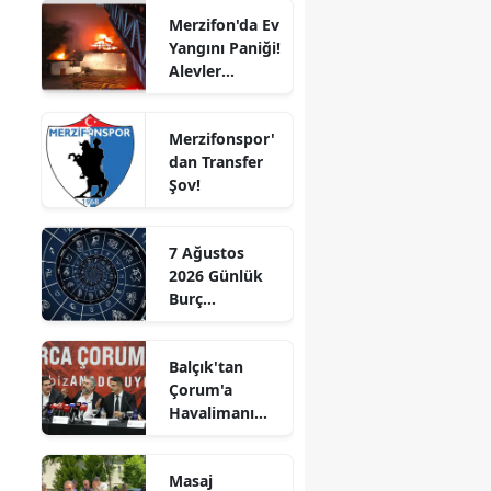
Merzifon'da Ev
Edirne
Yangını Paniği!
Alevler
Elazığ
Büyümeden
Kontrol Altına
Erzincan
Merzifonspor'
Alındı
dan Transfer
Erzurum
Şov!
i
Eskişehir
Gaziantep
7 Ağustos
2026 Günlük
Giresun
Burç
Yorumları:
Gümüşhane
Aşkta
Balçık'tan
Sürprizler,
Hakkari
Çorum'a
Parada Yeni
Havalimanı
Fırsatlar
Hatay
Müjdesi:
Kapıda!
"Çalışmalara
Isparta
Masaj
Başladık"