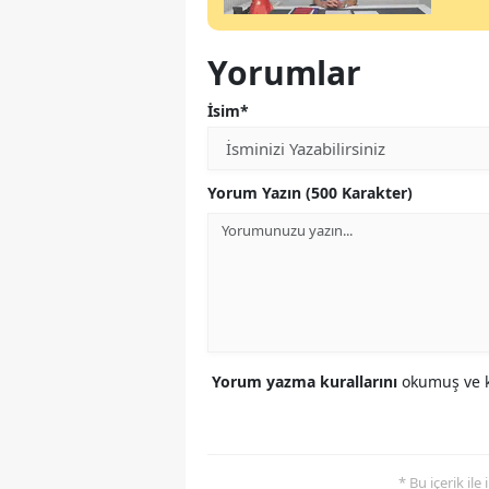
Yorumlar
İsim*
Yorum Yazın (500 Karakter)
Yorum yazma kurallarını
okumuş ve k
* Bu içerik ile