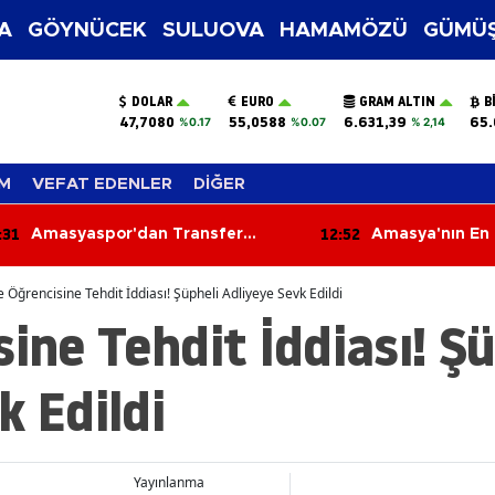
A
GÖYNÜCEK
SULUOVA
HAMAMÖZÜ
GÜMÜŞ
DOLAR
EURO
GRAM ALTIN
B
47,7080
55,0588
6.631,39
65.
%0.17
%0.07
% 2,14
M
VEFAT EDENLER
DİĞER
:31
12:52
Amasyaspor'dan Transfer
Amasya'nın En 
Bombası!
Yatırımı İlerliy
Görüşüldü!
e Öğrencisine Tehdit İddiası! Şüpheli Adliyeye Sevk Edildi
sine Tehdit İddiası! Şü
k Edildi
Yayınlanma