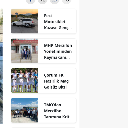
Bilecik
Feci
Bingöl
Motosiklet
Kazası: Genç
Bitlis
Sürücü
Hayatını
Bolu
MHP Merzifon
Kaybetti
Yönetiminden
Burdur
Kaymakam
Ahmet
Bursa
Karaaslan'a
Çorum FK
Ziyaret
Çanakkale
Hazırlık Maçı
Golsüz Bitti
Çankırı
Çorum
TMO’dan
Merzifon
Denizli
Tarımına Kritik
Ziyaret!
Diyarbakır