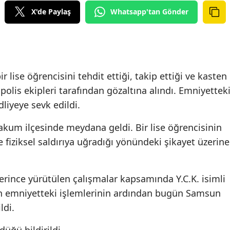
X'de Paylaş
Whatsapp'tan Gönder
lise öğrencisini tehdit ettiği, takip ettiği ve kasten
 polis ekipleri tarafından gözaltına alındı. Emniyettek
liyeye sevk edildi.
takum ilçesinde meydana geldi. Bir lise öğrencisinin
ve fiziksel saldırıya uğradığı yönündeki şikayet üzerine
lerince yürütülen çalışmalar kapsamında Y.C.K. isimli
sın emniyetteki işlemlerinin ardından bugün Samsun
ldi.