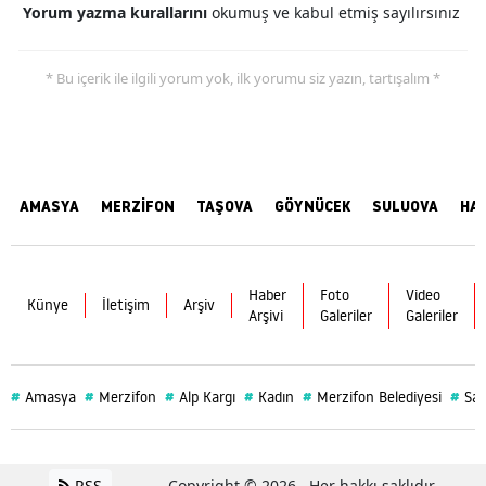
Yorum yazma kurallarını
okumuş ve kabul etmiş sayılırsınız
* Bu içerik ile ilgili yorum yok, ilk yorumu siz yazın, tartışalım *
AMASYA
MERZİFON
TAŞOVA
GÖYNÜCEK
SULUOVA
HA
Haber
Foto
Video
Künye
İletişim
Arşiv
Arşivi
Galeriler
Galeriler
#
#
#
#
#
#
Amasya
Merzifon
Alp Kargı
Kadın
Merzifon Belediyesi
Sağ
RSS
Copyright © 2026 . Her hakkı saklıdır.