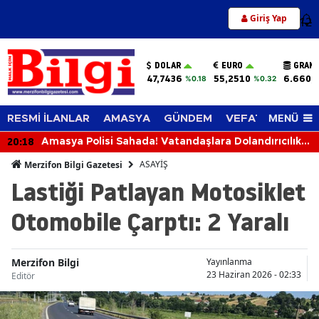
Giriş Yap
12
DOLAR
EURO
GRAM 
47,7436
55,2510
6.660,
%0.18
%0.32
MENÜ
RESMİ İLANLAR
AMASYA
GÜNDEM
VEFAT EDENLER
20:18
Amasya Polisi Sahada! Vatandaşlara Dolandırıcılık,
Hırsızlık ve KADES Uyarısı
ASAYİŞ
Merzifon Bilgi Gazetesi
Lastiği Patlayan Motosiklet
Otomobile Çarptı: 2 Yaralı
Merzifon Bilgi
Yayınlanma
23 Haziran 2026 - 02:33
Editör