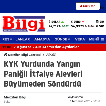
Giriş Yap
12
DOLAR
EURO
GRAM
47,7124
54,9973
6.589
%0.17
%-0.04
MENÜ
RESMİ İLANLAR
AMASYA
GÜNDEM
VEFAT EDENLER
11:00
7 Ağustos 2026 Aramızdan Ayrılanlar
ASAYİŞ
Merzifon Bilgi Gazetesi
KYK Yurdunda Yangın
Paniği! İtfaiye Alevleri
Büyümeden Söndürdü
Merzifon Bilgi
Yayınlanma
07 Temmuz 2026 - 00:38
Editör