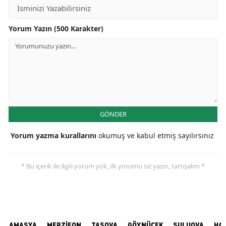
Yorum Yazın (500 Karakter)
GÖNDER
Yorum yazma kurallarını
okumuş ve kabul etmiş sayılırsınız
* Bu içerik ile ilgili yorum yok, ilk yorumu siz yazın, tartışalım *
AMASYA
MERZİFON
TAŞOVA
GÖYNÜCEK
SULUOVA
HA