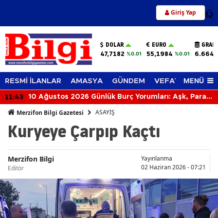
Giriş Yap
12
DOLAR
EURO
GRAM
47,7182
55,1984
6.664,
%0.01
%0.01
MENÜ
RESMİ İLANLAR
AMASYA
GÜNDEM
VEFAT EDENLER
11:43
10 Ağustos 2026 Günlük Burç Yorumları: Aşk, Para
ve Kariyerde Burçları Bugün Neler Bekliyor?
ASAYİŞ
Merzifon Bilgi Gazetesi
Kuryeye Çarpıp Kaçtı
Merzifon Bilgi
Yayınlanma
02 Haziran 2026 - 07:21
Editör