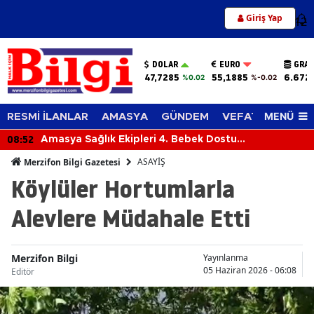
Giriş Yap
12
DOLAR
EURO
GRAM
47,7285
55,1885
6.672
%0.02
%-0.02
MENÜ
RESMİ İLANLAR
AMASYA
GÜNDEM
VEFAT EDENLER
08:52
Amasya Sağlık Ekipleri 4. Bebek Dostu
Sempozyumu’nda!
ASAYİŞ
Merzifon Bilgi Gazetesi
Köylüler Hortumlarla
Alevlere Müdahale Etti
Merzifon Bilgi
Yayınlanma
05 Haziran 2026 - 06:08
Editör