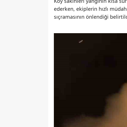
Köy sakinleri yangının kısa s
ederken, ekiplerin hızlı müdah
sıçramasının önlendiği belirtild