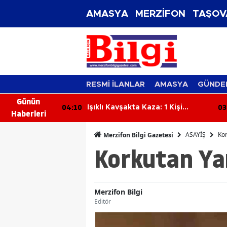
AMASYA
MERZİFON
TAŞOV
RESMİ İLANLAR
AMASYA
GÜNDE
Günün
03:59
03
: 1 Kişi
Feci İş Kazası: Traktörün Altında
Haberleri
Kalan Orman İşçisi Hayatını
Kaybetti
ASAYİŞ
Kor
Merzifon Bilgi Gazetesi
Korkutan Ya
Merzifon Bilgi
Editör