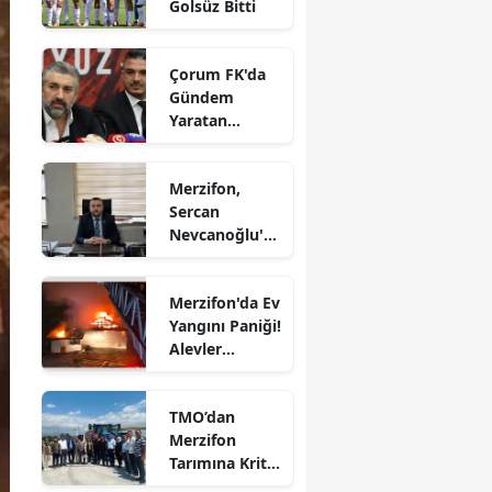
Golsüz Bitti
Edirne
Elazığ
Çorum FK'da
Gündem
Erzincan
Yaratan
Açıklamalar
Erzurum
Merzifon,
Eskişehir
Sercan
Nevcanoğlu'n
Gaziantep
u Son
Yolculuğuna
Giresun
Merzifon'da Ev
Uğurluyor
Yangını Paniği!
Gümüşhane
Alevler
Büyümeden
Hakkari
Kontrol Altına
TMO’dan
Alındı
Hatay
Merzifon
Tarımına Kritik
Isparta
Ziyaret!