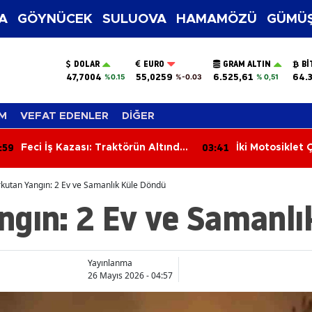
A
GÖYNÜCEK
SULUOVA
HAMAMÖZÜ
GÜMÜŞ
DOLAR
EURO
GRAM ALTIN
BI
47,7004
55,0259
6.525,61
64.
%0.15
%-0.03
% 0,51
M
VEFAT EDENLER
DİĞER
:41
03:02
İki Motosiklet Çarpıştı: 3 Kişi
Apartmanın En
Yaralandı
Çıkan Yangın Ç
kutan Yangın: 2 Ev ve Samanlık Küle Döndü
ngın: 2 Ev ve Samanlı
Yayınlanma
26 Mayıs 2026 - 04:57