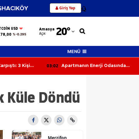
Giriş Yap
HACIKÖY
12
Adana
20
°
TCOIN USD
Amasya
Adıyaman
Açık
378,00
%-0.295
Afyonkarahisar
MENÜ
Ağrı
02:23
erji Odasında
Trafikte Tehlikeli Manevra
Amasya
atıya Sıçradı
Kamerada: Kaza Kıl Payı Önledi
Ankara
k Küle Döndü
Antalya
Artvin
Aydın
Balıkesir
Merzifon