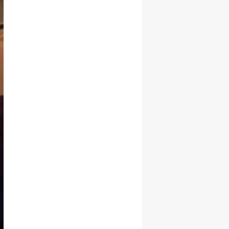
Yozgat
Zonguldak
Aksaray
Bayburt
Karaman
Kırıkkale
Batman
Şırnak
Bartın
Ardahan
Iğdır