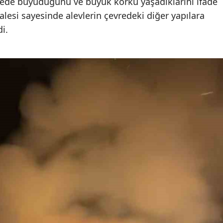
ürede büyüdüğünü ve büyük korku yaşadıklarını ifade
alesi sayesinde alevlerin çevredeki diğer yapılara
i.