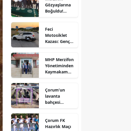
Gözyaşlarına
Bilecik
Boğuldu!
Sercan
Bingöl
Nevcanoğlu
Feci
Son
Bitlis
Motosiklet
Yolculuğuna
Kazası: Genç
Uğurlandı
Bolu
Sürücü
Hayatını
Burdur
MHP Merzifon
Kaybetti
Yönetiminden
Bursa
Kaymakam
Ahmet
Çanakkale
Karaaslan'a
Çorum’un
Ziyaret
Çankırı
lavanta
bahçesi
Çorum
vatandaşların
Denizli
gözdesi oldu
Çorum FK
Diyarbakır
Hazırlık Maçı