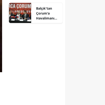
Mersin
Balçık'tan
Çorum'a
İstanbul
Havalimanı
Müjdesi:
İzmir
"Çalışmalara
Başladık"
Kars
Kastamonu
Kayseri
Kırklareli
Kırşehir
Kocaeli
Konya
Kütahya