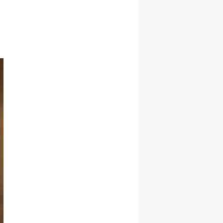
Samsun
Siirt
Sinop
Sivas
Tekirdağ
Tokat
Trabzon
Tunceli
Şanlıurfa
Uşak
Van