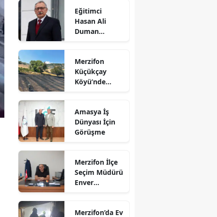
Yangın!
Eğitimci
Alevler İlçenin
Edirne
Hasan Ali
Birçok
Duman
Noktasından
Elazığ
Hayatını
Görülüyor
Kaybetti!
Erzincan
Merzifon
Küçükçay
Erzurum
Köyü’nde
Eskişehir
Arazi Yangını:
50 Dönüm
Gaziantep
Amasya İş
Alan Zarar
Dünyası İçin
Gördü
Giresun
Görüşme
Gümüşhane
Merzifon İlçe
Hakkari
Seçim Müdürü
Enver
Hatay
Demirci'ye
Veda! Yeni
Isparta
Merzifon’da Ev
Görev Yeri