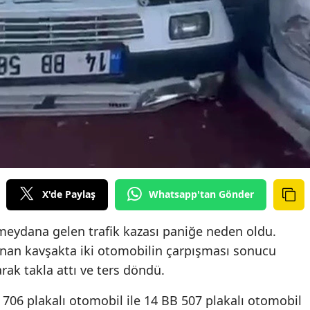
X'de Paylaş
Whatsapp'tan Gönder
meydana gelen trafik kazası paniğe neden oldu.
nan kavşakta iki otomobilin çarpışması sonucu
rak takla attı ve ters döndü.
N 706 plakalı otomobil ile 14 BB 507 plakalı otomobil