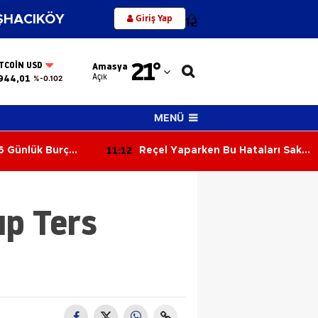
Giriş Yap
HACIKÖY
12
Adana
21
°
ITCOIN USD
Amasya
Adıyaman
Açık
944,01
%-0.102
Afyonkarahisar
MENÜ
Ağrı
11:12
6 Günlük Burç
Reçel Yaparken Bu Hataları Sakın
Amasya
ün Gökyüzü Kimi
Yapmayın! Kıvamı ve Lezzeti
ayla Sınayacak?
Tutturmanın Püf Noktaları
Ankara
ıp Ters
Antalya
Artvin
Aydın
Balıkesir