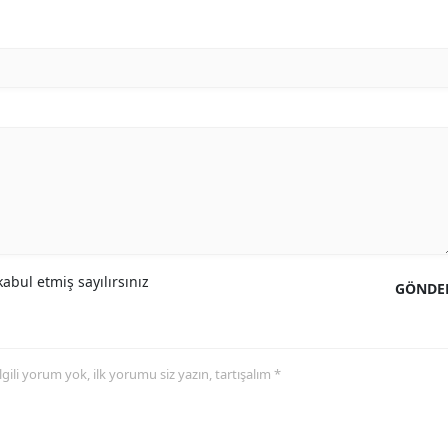
abul etmiş sayılırsınız
GÖNDE
 ilgili yorum yok, ilk yorumu siz yazın, tartışalım *