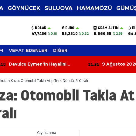
A
GÖYNÜCEK
SULUOVA
HAMAMÖZÜ
GÜMÜŞ
DOLAR
EURO
GRAM ALTIN
B
47,7436
55,2510
6.660,55
64.
%0.18
%0.32
% 2,59
M
VEFAT EDENLER
DİĞER
:10
11:31
Davulcu Eymen’in Hayalini
9 Ağustos 202
Gerçekleştirdi!
Yorumları: Bug
Aşkla, Kimi Par
kutan Kaza: Otomobil Takla Atıp Ters Döndü, 5 Yaralı
a: Otomobil Takla At
alı
Yayınlanma