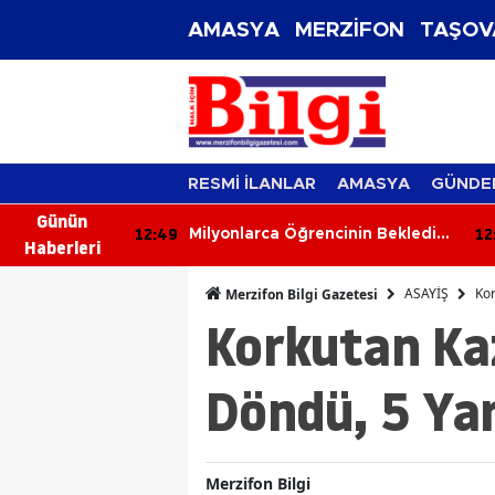
AMASYA
MERZİFON
TAŞOV
RESMİ İLANLAR
AMASYA
GÜNDE
Günün
12:49
12
İçme Suyu
Milyonlarca Öğrencinin Beklediği
Haberleri
Af Çıktı!
ASAYİŞ
Kor
Merzifon Bilgi Gazetesi
Korkutan Kaz
Döndü, 5 Yar
Merzifon Bilgi