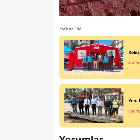
KAYNAK: İHA
Keleş
#GÜN
Yeni 
#GÜN
Yorumlar