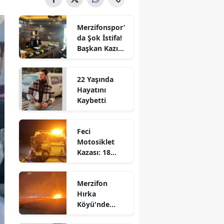
Bilecik
Merzifonspor’
Bingöl
da Şok İstifa!
Başkan Kazım
Bitlis
Gül Görevi
Bıraktı
Bolu
22 Yaşında
Hayatını
Burdur
Kaybetti
Bursa
Feci
Çanakkale
Motosiklet
Kazası: 18
Çankırı
Yaşındaki
Genç Hayatını
Çorum
Merzifon
Kaybetti
Hırka
Denizli
Köyü'nde
Korkutan
Diyarbakır