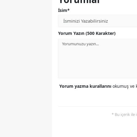
İsim*
Yorum Yazın (500 Karakter)
Yorum yazma kurallarını
okumuş ve k
* Bu içerik ile