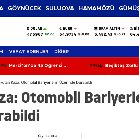
A
GÖYNÜCEK
SULUOVA
HAMAMÖZÜ
GÜMÜŞ
DOLAR
EURO
GRAM ALTIN
BI
47,5967
54,9734
6.482,43
64.
%0.06
%-0.08
% -0,21
M
VEFAT EDENLER
DİĞER
22:04
21:50
Beşiktaş Zorlu Deplasmandan
Amasya Üniv
Galibiyetle Dönüyor
Teknoloji He
kutan Kaza: Otomobil Bariyerlerin Üzerinde Durabildi
a: Otomobil Bariyerl
abildi
Yayınlanma