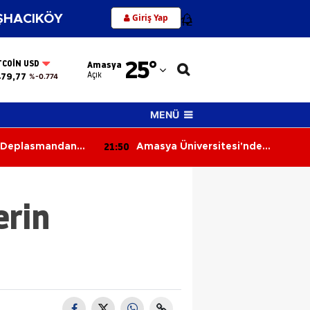
Giriş Yap
HACIKÖY
12
Adana
25
°
TCOIN USD
Amasya
Adıyaman
Açık
479,77
%-0.774
Afyonkarahisar
MENÜ
Ağrı
21:11
ersitesi'nde
Merzifon’da Patates Üretimine
Amasya
yecanı
Sıkı Denetim
Ankara
erin
Antalya
Artvin
Aydın
Balıkesir