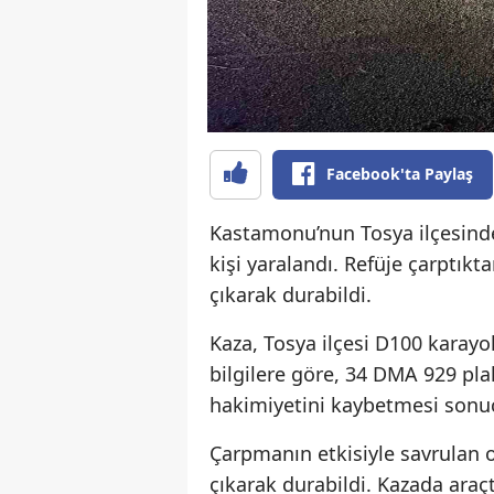
Facebook'ta Paylaş
Kastamonu’nun Tosya ilçesind
kişi yaralandı. Refüje çarptık
çıkarak durabildi.
Kaza, Tosya ilçesi D100 karay
bilgilere göre, 34 DMA 929 pl
hakimiyetini kaybetmesi sonuc
Çarpmanın etkisiyle savrulan o
çıkarak durabildi. Kazada araç