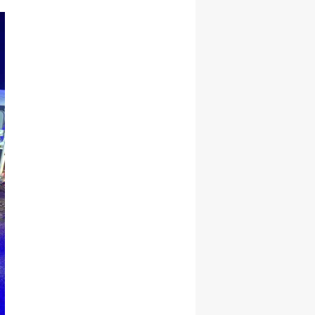
Malatya
Manisa
Kahramanmaraş
Mardin
Muğla
Muş
Nevşehir
Niğde
Ordu
Rize
Sakarya