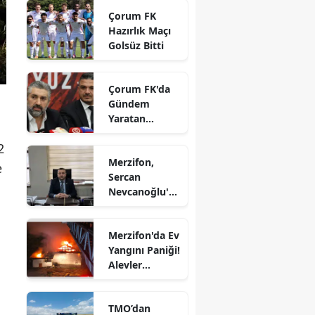
gözdesi oldu
Çorum FK
Edirne
Hazırlık Maçı
Golsüz Bitti
Elazığ
Erzincan
Çorum FK'da
Gündem
Erzurum
Yaratan
Eskişehir
Açıklamalar
2
Gaziantep
Merzifon,
e
Sercan
Giresun
Nevcanoğlu'n
u Son
Gümüşhane
Yolculuğuna
Merzifon'da Ev
Uğurluyor
Hakkari
Yangını Paniği!
Alevler
Hatay
Büyümeden
Kontrol Altına
Isparta
TMO’dan
Alındı