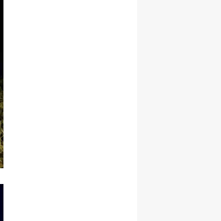
Yalova
Karabük
Kilis
Osmaniye
Düzce