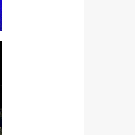
Samsun
Siirt
Sinop
Sivas
Tekirdağ
Tokat
Trabzon
Tunceli
Şanlıurfa
Uşak
Van