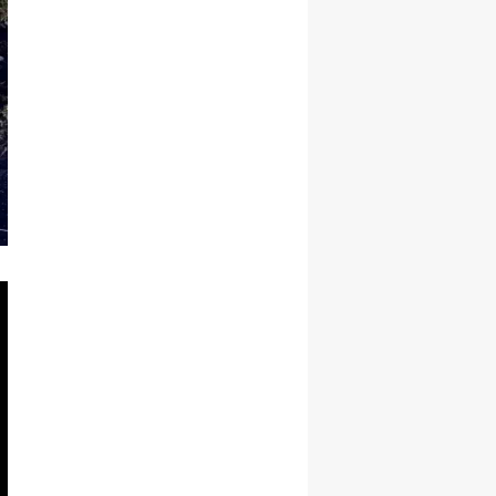
Yozgat
Zonguldak
Aksaray
Bayburt
Karaman
Kırıkkale
Batman
Şırnak
Bartın
Ardahan
Iğdır