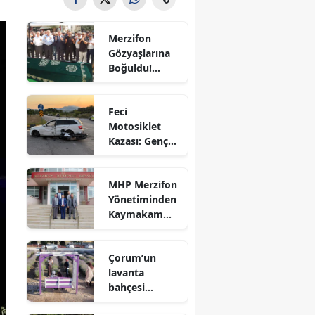
Bilecik
Merzifon
Bingöl
Gözyaşlarına
Boğuldu!
Bitlis
Sercan
Nevcanoğlu
Bolu
Feci
Son
Motosiklet
Yolculuğuna
Burdur
Kazası: Genç
Uğurlandı
Sürücü
Bursa
Hayatını
MHP Merzifon
Kaybetti
Çanakkale
Yönetiminden
Kaymakam
Çankırı
Ahmet
Karaaslan'a
Çorum
Çorum’un
Ziyaret
lavanta
Denizli
bahçesi
vatandaşların
Diyarbakır