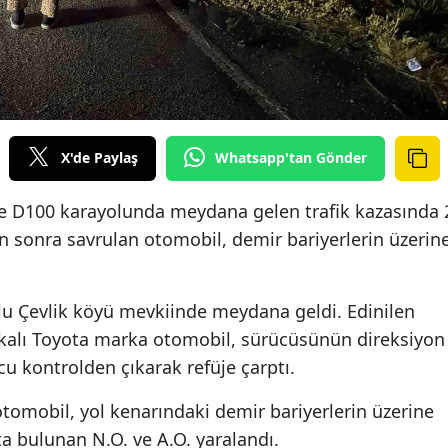
X'de Paylaş
Whatsapp'tan Gönder
e D100 karayolunda meydana gelen trafik kazasında 
tan sonra savrulan otomobil, demir bariyerlerin üzerin
olu Çevlik köyü mevkiinde meydana geldi. Edinilen
akalı Toyota marka otomobil, sürücüsünün direksiyon
u kontrolden çıkarak refüje çarptı.
tomobil, yol kenarındaki demir bariyerlerin üzerine
ta bulunan N.O. ve A.O. yaralandı.