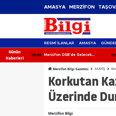
AMASYA
MERZİFON
TAŞOV
RESMİ İLANLAR
AMASYA
GÜNDE
Günün
22:29
 Gelecek
Merzifon’da 45 Öğrenci
Haberleri
Bilgileriyle Yarıştı!
ASAYİŞ
Kor
Merzifon Bilgi Gazetesi
Korkutan Kaz
Üzerinde Dur
Merzifon Bilgi