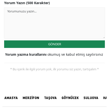
Yorum Yazın (500 Karakter)
GÖNDER
Yorum yazma kurallarını
okumuş ve kabul etmiş sayılırsınız
* Bu içerik ile ilgili yorum yok, ilk yorumu siz yazın, tartışalım *
AMASYA
MERZİFON
TAŞOVA
GÖYNÜCEK
SULUOVA
HA