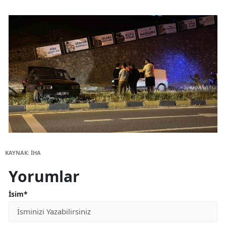
KAYNAK: İHA
Yorumlar
İsim*