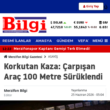
Giriş Yap
12
DOLAR
EURO
GRAM
47,7210
55,1843
6.659
%0.01
%-0.02
MENÜ
RESMİ İLANLAR
AMASYA
GÜNDEM
VEFAT EDENLER
12:22
Merzifonspor Kaptanı Gemiyi Terk Etmedi!
ASAYİŞ
Merzifon Bilgi Gazetesi
Korkutan Kaza: Çarpışan
Araç 100 Metre Sürüklendi
Merzifon Bilgi
Yayınlanma
25 Haziran 2026 - 05:04
Editör